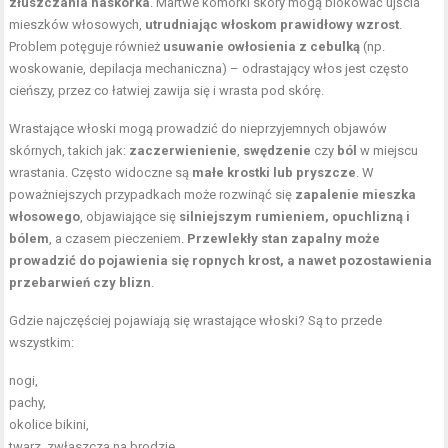
złuszczania naskórka
. Martwe komórki skóry mogą blokować ujścia
mieszków włosowych,
utrudniając włoskom prawidłowy wzrost
.
Problem potęguje również
usuwanie owłosienia z cebulką
(np.
woskowanie, depilacja mechaniczna) – odrastający włos jest często
cieńszy, przez co łatwiej zawija się i wrasta pod skórę.
Wrastające włoski mogą prowadzić do nieprzyjemnych objawów
skórnych, takich jak:
zaczerwienienie
,
swędzenie
czy
ból
w miejscu
wrastania. Często widoczne są
małe krostki lub pryszcze
. W
poważniejszych przypadkach może rozwinąć się
zapalenie mieszka
włosowego
, objawiające się
silniejszym rumieniem, opuchlizną i
bólem
, a czasem pieczeniem.
Przewlekły stan zapalny może
prowadzić do pojawienia się ropnych krost, a nawet pozostawienia
przebarwień czy blizn
.
Gdzie najczęściej pojawiają się wrastające włoski? Są to przede
wszystkim:
nogi,
pachy,
okolice bikini,
twarz, zwłaszcza na brodzie,