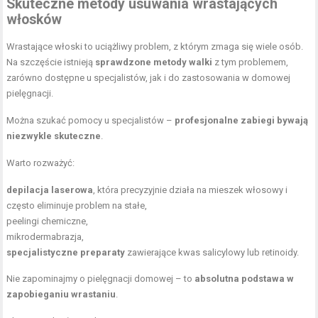
Skuteczne metody usuwania wrastających
włosków
Wrastające włoski to uciążliwy problem, z którym zmaga się wiele osób.
Na szczęście istnieją
sprawdzone metody walki
z tym problemem,
zarówno dostępne u specjalistów, jak i do zastosowania w domowej
pielęgnacji.
Można szukać pomocy u specjalistów –
profesjonalne zabiegi bywają
niezwykle skuteczne
.
Warto rozważyć:
depilacja laserowa
, która precyzyjnie działa na mieszek włosowy i
często eliminuje problem na stałe,
peelingi chemiczne,
mikrodermabrazja
,
specjalistyczne preparaty
zawierające kwas salicylowy lub retinoidy.
Nie zapominajmy o pielęgnacji domowej – to
absolutna podstawa w
zapobieganiu wrastaniu
.