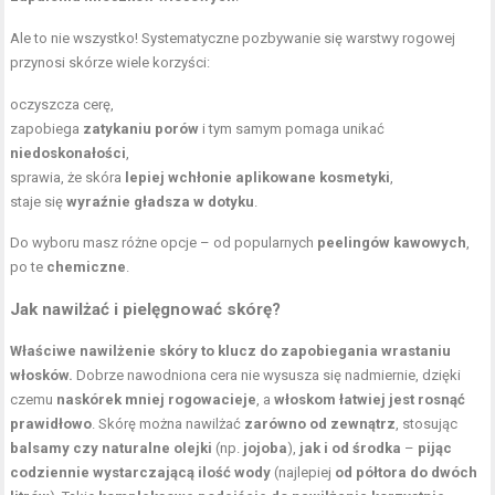
Ale to nie wszystko! Systematyczne pozbywanie się warstwy rogowej
przynosi skórze wiele korzyści:
oczyszcza cerę,
zapobiega
zatykaniu porów
i tym samym pomaga unikać
niedoskonałości
,
sprawia, że skóra
lepiej wchłonie aplikowane kosmetyki
,
staje się
wyraźnie gładsza w dotyku
.
Do wyboru masz różne opcje – od popularnych
peelingów kawowych
,
po te
chemiczne
.
Jak nawilżać i pielęgnować skórę?
Właściwe nawilżenie skóry to klucz do zapobiegania wrastaniu
włosków.
Dobrze nawodniona cera nie wysusza się nadmiernie, dzięki
czemu
naskórek mniej rogowacieje
, a
włoskom łatwiej jest rosnąć
prawidłowo
. Skórę można nawilżać
zarówno od zewnątrz
, stosując
balsamy czy naturalne olejki
(np.
jojoba
),
jak i od środka
–
pijąc
codziennie wystarczającą ilość wody
(najlepiej
od półtora do dwóch