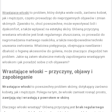
Wrastające włoski
to problem, który dotyka wiele osób, zarówno kobiet,
jak i mężczyzn, często prowadząc do nieprzyjemnych objawów i zmian
skórnych. Zjawisko to, choć powszechne, może wywoływać ból i
dyskomfort, a także wpływać na estetykę skóry. Główną przyczyną
wrastania włosków jest brak regularnego złuszczania, co prowadzi do
nagromadzenia martwego naskórka, a także nieodpowiednie techniki
usuwania owłosienia. Właściwa pielęgnacja, obejmująca nawilżanie i
dbałość o higienę akcesoriów do golenia, może znacząco złagodzić ten
problem. Jakie są zatem skuteczne metody zapobiegania wrastającym
włoskom i jak poradzić sobie z ich objawami?
Wrastające włoski – przyczyny, objawy i
zapobieganie
Wrastające włoski
to powszechny problem skórny, dotykający zarówno
kobiety, jak i mężczyzn. Polega na tym, że włoski zamiast rosnąć prosto,
zawijają się i wrastają z powrotem w skórę
.
Dlaczego włoski wrastają? Główną przyczyną jest
brak regularnego