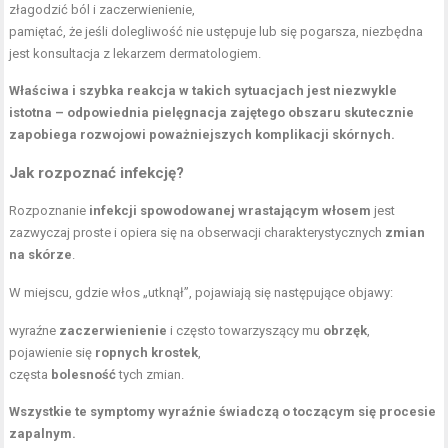
złagodzić ból i zaczerwienienie,
pamiętać, że jeśli dolegliwość nie ustępuje lub się pogarsza, niezbędna
jest konsultacja z lekarzem dermatologiem.
Właściwa i szybka reakcja w takich sytuacjach jest niezwykle
istotna – odpowiednia pielęgnacja zajętego obszaru skutecznie
zapobiega rozwojowi poważniejszych komplikacji skórnych.
Jak rozpoznać infekcję?
Rozpoznanie
infekcji spowodowanej wrastającym włosem
jest
zazwyczaj proste i opiera się na obserwacji charakterystycznych
zmian
na skórze
.
W miejscu, gdzie włos „utknął”, pojawiają się następujące objawy:
wyraźne
zaczerwienienie
i często towarzyszący mu
obrzęk
,
pojawienie się
ropnych krostek
,
częsta
bolesność
tych zmian.
Wszystkie te symptomy wyraźnie świadczą o toczącym się procesie
zapalnym.