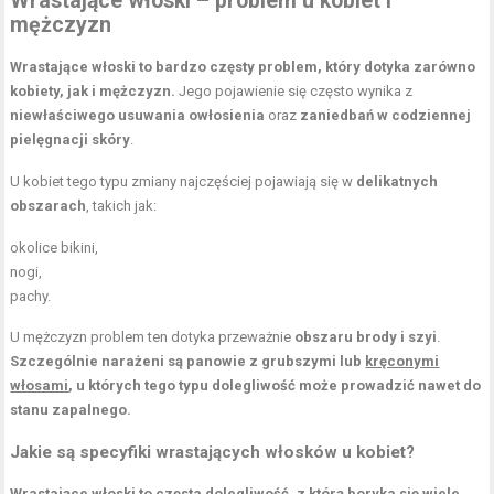
Wrastające włoski – problem u kobiet i
mężczyzn
Wrastające włoski to bardzo częsty problem, który dotyka zarówno
kobiety, jak i mężczyzn.
Jego pojawienie się często wynika z
niewłaściwego usuwania owłosienia
oraz
zaniedbań w codziennej
pielęgnacji skóry
.
U kobiet tego typu zmiany najczęściej pojawiają się w
delikatnych
obszarach
, takich jak:
okolice bikini,
nogi,
pachy.
U mężczyzn problem ten dotyka przeważnie
obszaru brody i szyi
.
Szczególnie narażeni są panowie z grubszymi lub
kręconymi
włosami
, u których tego typu dolegliwość może prowadzić nawet do
stanu zapalnego.
Jakie są specyfiki wrastających włosków u kobiet?
Wrastające włoski to częsta dolegliwość, z którą boryka się wiele