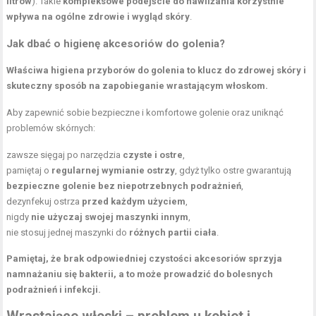
litrów
). Takie
kompleksowe podejście do nawilżania
korzystnie
wpływa na ogólne zdrowie i wygląd skóry
.
Jak dbać o higienę akcesoriów do golenia?
Właściwa higiena przyborów do golenia to klucz do zdrowej skóry i
skuteczny sposób na zapobieganie wrastającym włoskom.
Aby zapewnić sobie bezpieczne i komfortowe golenie oraz uniknąć
problemów skórnych:
zawsze sięgaj po narzędzia
czyste i ostre
,
pamiętaj o
regularnej wymianie ostrzy
, gdyż tylko ostre gwarantują
bezpieczne golenie bez niepotrzebnych podrażnień
,
dezynfekuj ostrza
przed każdym użyciem
,
nigdy
nie użyczaj swojej maszynki innym
,
nie stosuj jednej maszynki do
różnych partii ciała
.
Pamiętaj, że brak odpowiedniej czystości akcesoriów sprzyja
namnażaniu się bakterii, a to może prowadzić do bolesnych
podrażnień i infekcji.