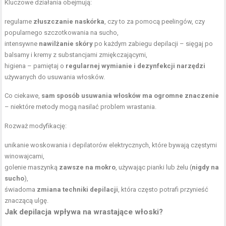
Kluczowe działania obejmują:
regularne
złuszczanie naskórka
, czy to za pomocą peelingów, czy
popularnego
szczotkowania na sucho
,
intensywne
nawilżanie skóry
po każdym zabiegu depilacji – sięgaj po
balsamy i kremy z substancjami zmiękczającymi,
higiena – pamiętaj o
regularnej wymianie i dezynfekcji narzędzi
używanych do usuwania włosków.
Co ciekawe,
sam sposób usuwania włosków ma ogromne znaczenie
– niektóre metody mogą nasilać problem wrastania.
Rozważ modyfikację:
unikanie woskowania i depilatorów elektrycznych, które bywają częstymi
winowajcami,
golenie maszynką
zawsze na mokro
, używając pianki lub żelu (
nigdy na
sucho
),
świadoma
zmiana techniki depilacji
, która często potrafi przynieść
znaczącą ulgę.
Jak depilacja wpływa na wrastające włoski?