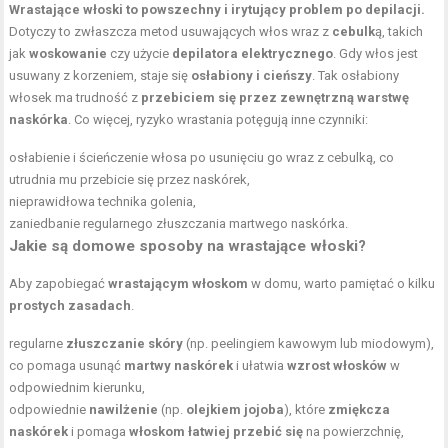
Wrastające włoski to powszechny i irytujący problem po depilacji.
Dotyczy to zwłaszcza metod usuwających włos wraz z
cebulk
ą, takich
jak
woskowanie
czy użycie
depilatora elektrycznego
. Gdy włos jest
usuwany z korzeniem, staje się
osłabiony i cieńszy
. Tak osłabiony
włosek ma trudność z
przebiciem się przez zewnętrzną warstwę
naskórka
. Co więcej, ryzyko wrastania potęgują inne czynniki:
osłabienie i ścieńczenie włosa po usunięciu go wraz z cebulką, co
utrudnia mu przebicie się przez naskórek,
nieprawidłowa technika golenia,
zaniedbanie regularnego złuszczania martwego naskórka.
Jakie są domowe sposoby na wrastające włoski?
Aby zapobiegać
wrastającym włoskom
w domu, warto pamiętać o kilku
prostych zasadach
.
regularne
złuszczanie skóry
(np. peelingiem kawowym lub miodowym),
co pomaga usunąć
martwy naskórek
i ułatwia
wzrost włosków
w
odpowiednim kierunku,
odpowiednie
nawilżenie
(np.
olejkiem jojoba
), które
zmiękcza
naskórek
i pomaga
włoskom łatwiej przebić się
na powierzchnię,