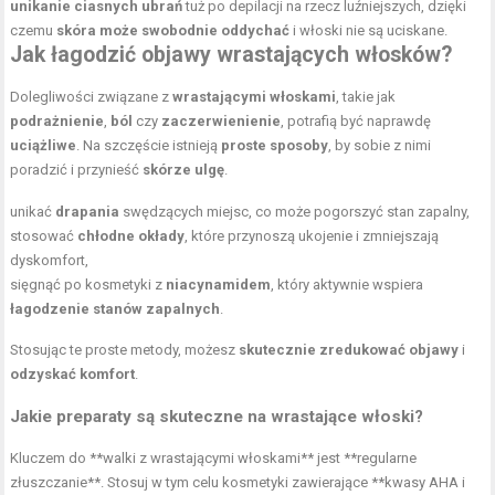
unikanie ciasnych ubrań
tuż po depilacji na rzecz luźniejszych, dzięki
czemu
skóra może swobodnie oddychać
i włoski nie są uciskane.
Jak łagodzić objawy wrastających włosków?
Dolegliwości związane z
wrastającymi włoskami
, takie jak
podrażnienie
,
ból
czy
zaczerwienienie
, potrafią być naprawdę
uciążliwe
. Na szczęście istnieją
proste sposoby
, by sobie z nimi
poradzić i przynieść
skórze ulgę
.
unikać
drapania
swędzących miejsc, co może pogorszyć stan zapalny,
stosować
chłodne okłady
, które przynoszą ukojenie i zmniejszają
dyskomfort,
sięgnąć po kosmetyki z
niacynamidem
, który aktywnie wspiera
łagodzenie stanów zapalnych
.
Stosując te proste metody, możesz
skutecznie zredukować objawy
i
odzyskać komfort
.
Jakie preparaty są skuteczne na wrastające włoski?
Kluczem do **walki z wrastającymi włoskami** jest **regularne
złuszczanie**. Stosuj w tym celu kosmetyki zawierające **kwasy AHA i