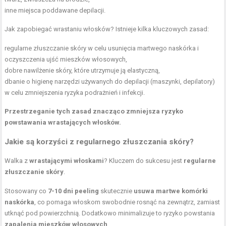
inne miejsca poddawane depilacji.
Jak zapobiegać wrastaniu włosków? Istnieje kilka kluczowych zasad:
regularne złuszczanie skóry w celu usunięcia martwego naskórka i
oczyszczenia ujść mieszków włosowych,
dobre
nawilżenie skóry
, które utrzymuje ją elastyczną,
dbanie o higienę narzędzi używanych do depilacji (maszynki, depilatory)
w celu zmniejszenia ryzyka podrażnień i infekcji.
Przestrzeganie tych zasad znacząco zmniejsza ryzyko
powstawania wrastających włosków.
Jakie są korzyści z regularnego złuszczania skóry?
Walka z
wrastającymi włoskami
? Kluczem do sukcesu jest
regularne
złuszczanie skóry
.
Stosowany co
7-10 dni peeling
skutecznie
usuwa martwe komórki
naskórka
, co pomaga włoskom swobodnie rosnąć na zewnątrz, zamiast
utknąć pod powierzchnią. Dodatkowo minimalizuje to ryzyko powstania
zapalenia mieszków włosowych
.