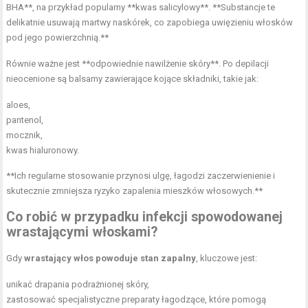
BHA**, na przykład popularny **kwas salicylowy**. **Substancje te
delikatnie usuwają martwy naskórek, co zapobiega uwięzieniu włosków
pod jego powierzchnią.**
Równie ważne jest **odpowiednie nawilżenie skóry**. Po depilacji
nieocenione są balsamy zawierające kojące składniki, takie jak:
aloes,
pantenol,
mocznik,
kwas hialuronowy.
**Ich regularne stosowanie przynosi ulgę, łagodzi zaczerwienienie i
skutecznie zmniejsza ryzyko zapalenia mieszków włosowych.**
Co robić w przypadku infekcji spowodowanej
wrastającymi włoskami?
Gdy
wrastający włos powoduje stan zapalny
, kluczowe jest:
unikać drapania podrażnionej skóry,
zastosować specjalistyczne preparaty łagodzące, które pomogą