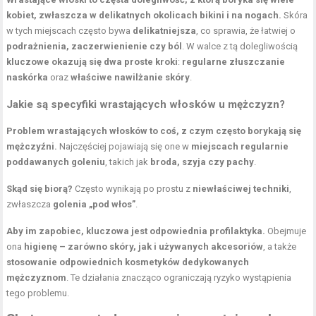
kobiet, zwłaszcza w delikatnych okolicach bikini i na nogach.
Skóra
w tych miejscach często bywa
delikatniejsza
, co sprawia, że łatwiej o
podrażnienia, zaczerwienienie czy ból
. W walce z tą dolegliwością
kluczowe okazują się dwa proste kroki
:
regularne złuszczanie
naskórka
oraz
właściwe nawilżanie skóry
.
Jakie są specyfiki wrastających włosków u mężczyzn?
Problem wrastających włosków to coś, z czym często borykają się
mężczyźni.
Najczęściej pojawiają się one w
miejscach regularnie
poddawanych goleniu
, takich jak
broda, szyja czy pachy
.
Skąd się biorą?
Często wynikają po prostu z
niewłaściwej techniki
,
zwłaszcza
golenia „pod włos”
.
Aby im zapobiec, kluczowa jest odpowiednia profilaktyka.
Obejmuje
ona
higienę – zarówno skóry, jak i używanych akcesoriów
, a także
stosowanie odpowiednich kosmetyków dedykowanych
mężczyznom
. Te działania znacząco ograniczają ryzyko wystąpienia
tego problemu.