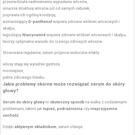
przeciwdziała nadmiernemu wypadaniu włosów,
umacnia strukturę włosów już od samych cebulek,
poprawia ich ogólną kondycję,
wzmacniający
D-panthenol
wspiera zdrowie włókien włosowych i
skalpu,
łagodzący
Niacynamid
wspiera zdrowie włókien włosowych i skalpu,
tworzy optymalne warunki do rozwoju
zdrowych włosów
.
Stosowane regularnie, serum przynosi widoczne efekty:
włosy stają się wyraźnie gęstsze,
mocniejsze,
pełne zdrowego blasku.
Jakie
problemy skórne
może rozwiązać serum do skóry
głowy?
Serum do skóry głowy
to
skuteczny sposób
na walkę z codziennymi
problemami, takimi jak
łupież, podrażnienia
czy
nieprzyjemna
suchość
.
Dzięki
aktywnym składnikom
, serum oferuje: