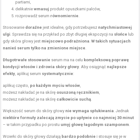
partiami,
delikatnie
wmasuj
produkt opuszkami palców,
rozprowadź serum
równomiernie
.
Stosowanie
doraźne
jest idealne, gdy potrzebujesz
natychmiastowej
ulgi
. Sprawdza się na przykład po zbyt długiej ekspozycji na
słońce
lub
gdy skóra głowy jest
miejscowo podrażniona
.
W takich sytuacjach
nanieś serum tylko na zmienione miejsce
.
Długotrwałe stosowanie
serum ma na celu
kompleksową poprawę
kondycji włosów i zdrowia skóry głowy
. Aby osiągnąć
najlepsze
efekty
, aplikuj serum
systematycznie
:
aplikuj często,
po każdym myciu włosów
,
możesz nakładać je na skórę
osuszoną ręcznikiem
,
możesz nakładać je na skórę
całkowicie suchą
.
Większość serum do skóry głowy
nie wymaga spłukiwania
. Jednak
niektóre formuły zalecają zmycie po upływie co najmniej 30 minut
– w takim przypadku po prostu
umyj głowę łagodnym szamponem
.
Wcierki do skóry głowy działają
bardzo podobnie
i stosuje się je w