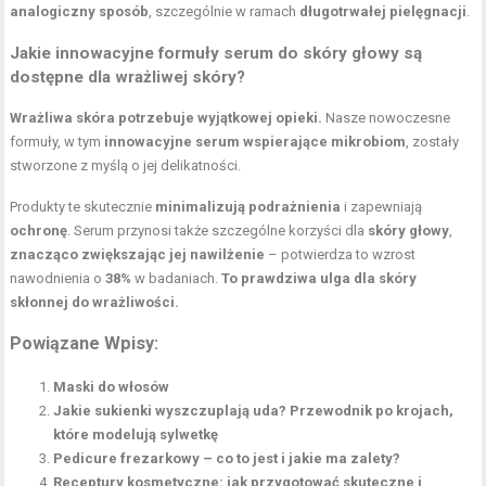
analogiczny sposób
, szczególnie w ramach
długotrwałej pielęgnacji
.
Jakie innowacyjne formuły serum do skóry głowy są
dostępne dla wrażliwej skóry?
Wrażliwa skóra potrzebuje wyjątkowej opieki.
Nasze nowoczesne
formuły, w tym
innowacyjne serum wspierające mikrobiom
, zostały
stworzone z myślą o jej delikatności.
Produkty te skutecznie
minimalizują podrażnienia
i zapewniają
ochronę
. Serum przynosi także szczególne korzyści dla
skóry głowy
,
znacząco zwiększając jej nawilżenie
– potwierdza to wzrost
nawodnienia o
38%
w badaniach.
To prawdziwa ulga dla skóry
skłonnej do wrażliwości.
Powiązane Wpisy:
Maski do włosów
Jakie sukienki wyszczuplają uda? Przewodnik po krojach,
które modelują sylwetkę
Pedicure frezarkowy – co to jest i jakie ma zalety?
Receptury kosmetyczne: jak przygotować skuteczne i