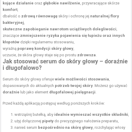
kojące działanie
oraz
głębokie nawilżenie
, przywracające skórze
komfort
,
dbałość o
zdrową równowagę
skóry i ochronę jej
naturalnej flory
bakteryjnej
,
skuteczne zapobieganie nawrotom uciążliwych dolegliwości
,
znaczące
zmniejszenie ryzyka pojawienia się łupieżu oraz innych
kłopotów
dzięki regularnemu stosowaniu,
wyraźną
poprawę kondycji skóry głowy
,
uczucie, że skóra głowy staje się po prostu
zdrowsza
.
Jak stosować serum do skóry głowy – doraźnie
i długofalowo?
Serum do skóry głowy oferuje
wiele możliwości stosowania
,
dopasowanych do aktualnych
potrzeb twojej skóry
. Możesz go używać
doraźnie
lub jako element
długofalowej pielęgnacji
.
Przed każdą aplikacją postępuj według poniższych kroków:
wstrząśnij butelką, aby
idealnie wymieszać wszystkie składniki
,
użyj dołączonej
pipety
do precyzyjnego nałożenia preparatu,
nanieś serum
bezpośrednio na skórę głowy
, rozchylając włosy