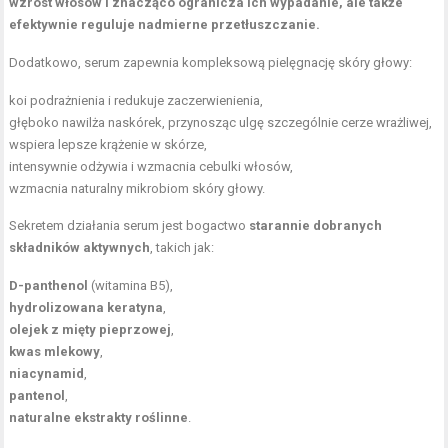
wzrost włosów i znacząco ogranicza ich wypadanie, ale także
efektywnie reguluje nadmierne przetłuszczanie.
Dodatkowo, serum zapewnia kompleksową pielęgnację skóry głowy:
koi podrażnienia i redukuje zaczerwienienia,
głęboko nawilża naskórek, przynosząc ulgę szczególnie cerze wrażliwej,
wspiera lepsze krążenie w skórze,
intensywnie odżywia i wzmacnia cebulki włosów,
wzmacnia naturalny mikrobiom skóry głowy.
Sekretem działania serum jest bogactwo
starannie dobranych
składników aktywnych
, takich jak:
D-panthenol
(witamina B5),
hydrolizowana keratyna
,
olejek z mięty pieprzowej
,
kwas mlekowy
,
niacynamid
,
pantenol
,
naturalne ekstrakty roślinne
.