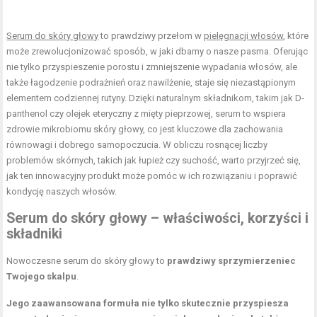
Serum do skóry głowy
to prawdziwy przełom w
pielęgnacji włosów
, które
może zrewolucjonizować sposób, w jaki dbamy o nasze pasma. Oferując
nie tylko przyspieszenie porostu i zmniejszenie wypadania włosów, ale
także łagodzenie podrażnień oraz nawilżenie, staje się niezastąpionym
elementem codziennej rutyny. Dzięki naturalnym składnikom, takim jak D-
panthenol czy olejek eteryczny z mięty pieprzowej, serum to wspiera
zdrowie mikrobiomu skóry głowy, co jest kluczowe dla zachowania
równowagi i dobrego samopoczucia. W obliczu rosnącej liczby
problemów skórnych, takich jak łupież czy suchość, warto przyjrzeć się,
jak ten innowacyjny produkt może pomóc w ich rozwiązaniu i poprawić
kondycję naszych włosów.
Serum do skóry głowy – właściwości, korzyści i
składniki
Nowoczesne serum do skóry głowy to
prawdziwy sprzymierzeniec
Twojego skalpu
.
Jego zaawansowana formuła nie tylko skutecznie przyspiesza