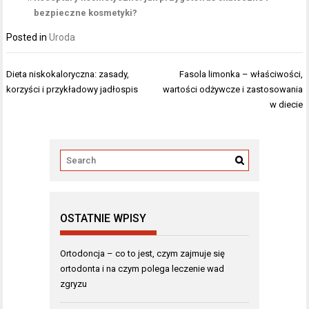
bezpieczne kosmetyki?
Posted in
Uroda
Nawigacja
Dieta niskokaloryczna: zasady,
Fasola limonka – właściwości,
wpisu
korzyści i przykładowy jadłospis
wartości odżywcze i zastosowania
w diecie
OSTATNIE WPISY
Ortodoncja – co to jest, czym zajmuje się
ortodonta i na czym polega leczenie wad
zgryzu