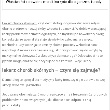
Właściwości zdrowotne moreli: korzyści dla organizmu i urody
Lekarz chorób skórnych
, czyli dermatolog, odgrywa kluczową rolę w
dbaniu o zdrowie naszej skóry, włosów i paznokci. W dobie wzrastającej
liczby problemów dermatologicznych, od trądziku po nowotwory skóry,
konsultacja ze specjalistą staje się nie tylko zalecana, ale wręcz
niezbędna. Czy wiesz, jakie zmiany skórne powinny wzbudzić nasz
niepokój? A może zastanawiasz się, jak przygotować się do wizyty, by
maksymalnie skorzystać z ekspertyzy dermatologa? Odpowiedzi na te
pytania mogą okazać się decydujące dla zdrowia Twojej skóry.
lekarz chorób skórnych – czym się zajmuje?
Dermatolog to specjalista medycyny, który troszczy się o zdrowie naszej
skóry, włosów i paznokci
.
Jego praca obejmuje zarówno
diagnozowanie i leczenie
różnorodnych
problemów z nimi związanych, jak i dbanie o ich
odpowiednią
profilaktykę
.