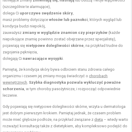
istniejące zmiany
zmieniają się, nasilają
lub budzą Twoje wątpliwości
(szczególnie te alarmujące),
dolega Ci
uporczywe swędzenie skóry
,
masz problemy dotyczące
włosów lub paznokci
, których wygląd lub
kondycja budzi niepokój,
zauważysz
zmiany w wyglądzie znamion czy pieprzyków
(każde
niepokojące znamię powinno zostać obejrzane przez specjalistę),
pojawiają się
nietypowe dolegliwości skórne
, na przykład trudne do
zagojenia pęknięcia,
dolegają Ci
nawracające wysypki
.
Pamiętaj, że kondycja skóry bywa odbiciem stanu zdrowia całego
organizmu i czasem jej zmiany mogą świadczyć o
chorobach
wewnętrznych
.
Szybka diagnostyka pozwala wykluczyć poważne
schorzenia
, w tym choroby pasożytnicze, i rozpocząć odpowiednie
leczenie.
Gdy pojawiają się nietypowe dolegliwości skórne, wizyta u dermatologa
jest dobrym pierwszym krokiem. Pamiętaj jednak, że czasem problem
może mieć głębsze podłoże, na przykład związane z
dietą
– wtedy warto
rozważyć konsultację także z dietetykiem, aby kompleksowo podejść do