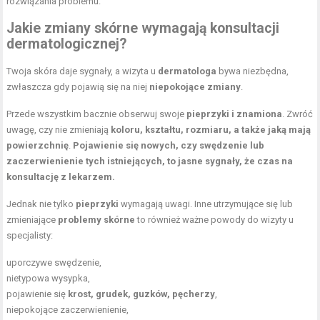
rozwiązania problemu.
Jakie zmiany skórne wymagają konsultacji
dermatologicznej?
Twoja skóra daje sygnały, a wizyta u
dermatologa
bywa niezbędna,
zwłaszcza gdy pojawią się na niej
niepokojące zmiany
.
Przede wszystkim bacznie obserwuj swoje
pieprzyki i znamiona
. Zwróć
uwagę, czy nie zmieniają
koloru, kształtu, rozmiaru, a także jaką mają
powierzchnię
.
Pojawienie się nowych, czy swędzenie lub
zaczerwienienie tych istniejących, to jasne sygnały, że czas na
konsultację z lekarzem.
Jednak nie tylko
pieprzyki
wymagają uwagi. Inne utrzymujące się lub
zmieniające
problemy skórne
to również ważne powody do wizyty u
specjalisty:
uporczywe swędzenie,
nietypowa wysypka,
pojawienie się
krost, grudek, guzków, pęcherzy
,
niepokojące zaczerwienienie,