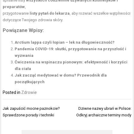
spisanie listy
wszystkich codziennie używanych kosmetyków i
preparatów
,
przygotowanie
listy pytań do lekarza
, aby rozwiać wszelkie wątpliwości
dotyczące Twojego zdrowia skóry.
Powiązane Wpisy:
Arctium lappa czyli łopian – lek na długowieczność?
Pandemia COVID-19: skutki, przygotowanie na przyszłość i
wyzwania
Ćwiczenia na wspinaczu pionowym: efektywność i korzyści
dla ciała
Jak zacząć medytować w domu? Przewodnik dla
początkujących
Posted in
Zdrowie
Nawigacja
Jak zapuścić mocne paznokcie?
Dziwne nazwy ubrań w Polsce:
wpisu
Sprawdzone porady i techniki
Odkryj archaiczne terminy mody