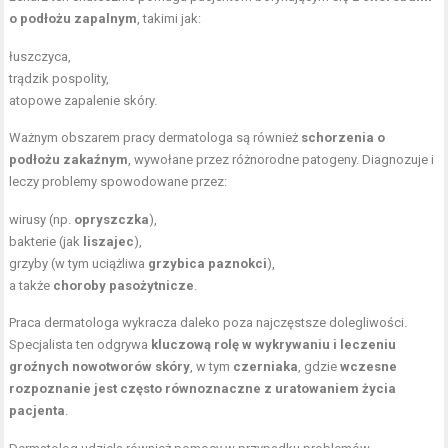
o podłożu zapalnym
, takimi jak:
łuszczyca,
trądzik pospolity,
atopowe zapalenie skóry.
Ważnym obszarem pracy dermatologa są również
schorzenia o
podłożu zakaźnym
, wywołane przez różnorodne patogeny. Diagnozuje i
leczy problemy spowodowane przez:
wirusy (np.
opryszczka
),
bakterie (jak
liszajec
),
grzyby (w tym uciążliwa
grzybica paznokci
),
a także
choroby pasożytnicze
.
Praca dermatologa wykracza daleko poza najczęstsze dolegliwości.
Specjalista ten odgrywa
kluczową rolę w wykrywaniu i leczeniu
groźnych nowotworów skóry
, w tym
czerniaka
, gdzie
wczesne
rozpoznanie jest często równoznaczne z uratowaniem życia
pacjenta
.