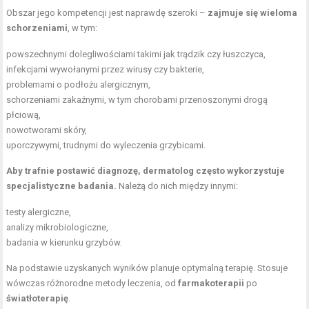
Obszar jego kompetencji jest naprawdę szeroki –
zajmuje się wieloma
schorzeniami
, w tym:
powszechnymi dolegliwościami takimi jak trądzik czy łuszczyca,
infekcjami wywołanymi przez wirusy czy bakterie,
problemami o podłożu alergicznym,
schorzeniami zakaźnymi, w tym chorobami przenoszonymi drogą
płciową,
nowotworami skóry,
uporczywymi, trudnymi do wyleczenia grzybicami.
Aby trafnie postawić diagnozę, dermatolog często wykorzystuje
specjalistyczne badania.
Należą do nich między innymi:
testy alergiczne,
analizy mikrobiologiczne,
badania w kierunku grzybów.
Na podstawie uzyskanych wyników planuje optymalną terapię. Stosuje
wówczas różnorodne metody leczenia, od
farmakoterapii
po
światłoterapię
.