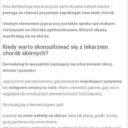
Rola dermatologa wykracza poza samo leczenie ostrych stanów –
pomaga on również pacjentom zapobiegać nawrotom chorób
.
Istotnym elementem jego pracy jest także opieka nad osobami
cierpiącymi na choroby ogólnoustrojowe, których objawy
manifestują się na skórze.
Kiedy warto skonsultować się z lekarzem
chorób skórnych?
Dermatolog to specjalista zajmujący się schorzeniami skóry,
włosów i paznokci.
Jego pomoc jest nieoceniona, gdy zauważysz
niepokojące symptomy
lub
nietypowe zmiany na ciele
. Warto odwiedzić gabinet, gdy coś w
wyglądzie lub kondycji tych elementów budzi Twój niepokój.
Skonsultuj się z dermatologiem, jeśli:
pojawiły się
nowe wykwity na skórze
, takie jak plamy, grudki, krosty,
guzy, pęcherze czy owrzodzenia,