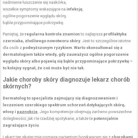
nadmierne łuszczenie się naskórka,
wszelkie symptomy wskazujące na
infekcję
,
ogólne pogorszenie wyglądu skóry,
bąble przypominające pokrzywkę.
Pamiętaj, że
regularna kontrola znamion
to najlepsza
profilaktyka
czerniaka, złośliwego nowotworu skóry
. Jest to szczególnie istotne
dla osób z
podwyższonym ryzykiem
.
Warto skonsultować się z
dermatologiem także wtedy, gdy zauważysz ogólne pogorszenie
wyglądu skóry albo pojawią się bąble przypominające pokrzywkę –
to kolejny sygnał, że coś może być nie tak.
Jakie choroby skóry diagnozuje lekarz chorób
skórnych?
Dermatolog to specjalista zajmujący się diagnozowaniem i
leczeniem szerokiego spektrum schorzeń dotykających skórę,
włosy i
paznokcie
.
Jego kompetencje obejmują zarówno powszechne
dolegliwości, jak i te rzadziej spotykane, a także te
potencjalnie
zagrażające życiu
.
Lekarz ten skutecznie pomaga pacjentom borykającym się z
chorobami