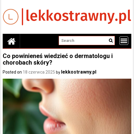
Skip
to
content
Co powinieneś wiedzieć o dermatologu i
chorobach skóry?
lekkostrawny.pl
Posted on
18 czerwca 2025
by