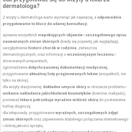
dermatologa?
Z wizyty u dermatologa warto wycisnąć jak najwięcej, a
odpowiednie
przygotowanie to klucz do udanej konsultacji
.
spisanie wszystkich
niepokojących objawów
i
szczegółowego opisu
zauważonych zmian skórnych
(kiedy się pojawiły, jak wyglądają),
uwzględnienie
historii chorób w rodzinie
, zwłaszcza
dermatologicznych, oraz informacji o
wcześniejszym leczeniu
i
stosowanych preparatach,
zgromadzenie
dotychczasowej dokumentacji medycznej
,
przygotowanie
aktualnej listy przyjmowanych leków
(wszystkich, nie
tylko na skórę),
dla wizyty stacjonarnej:
dokładne umycie skóry
w obszarze problemu i
unikanie nakładania jakichkolwiek kosmetyków
(kremów, makijażu),
ponieważ
lekarz potrzebuje wyraźnie widzieć skórę
do postawienia
trafnej diagnozy,
dla teleporady: przygotowanie
wyraźnych, szczegółowych zdjęć
zmian skórnych
oraz zapewnienie stabilnego połączenia internetowego
i dobrej jakości sprzętu,