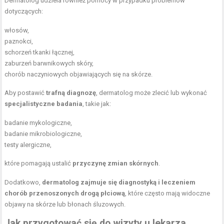
Dermatolog udziela również pomocy w przypadku problemów
dotyczących:
włosów,
paznokci,
schorzeń tkanki łącznej,
zaburzeń barwnikowych skóry,
chorób naczyniowych objawiających się na skórze.
Aby postawić
trafną diagnozę
, dermatolog może zlecić lub wykonać
specjalistyczne badania
, takie jak:
badanie mykologiczne,
badanie mikrobiologiczne,
testy alergiczne,
które pomagają ustalić
przyczynę zmian skórnych
.
Dodatkowo,
dermatolog zajmuje się diagnostyką i leczeniem
chorób przenoszonych drogą płciową
, które często mają widoczne
objawy na skórze lub błonach śluzowych.
Jak przygotować się do wizyty u lekarza