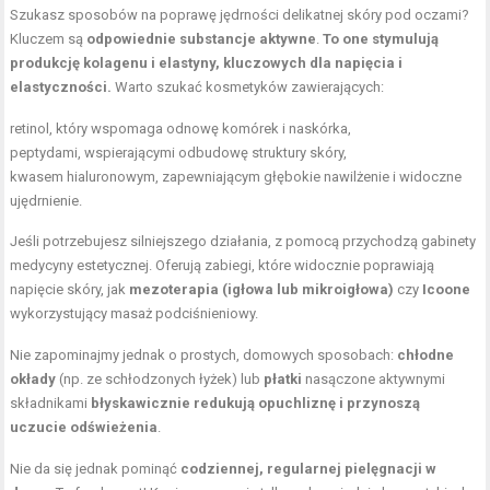
Szukasz sposobów na poprawę jędrności delikatnej skóry pod oczami?
Kluczem są
odpowiednie substancje aktywne
.
To one stymulują
produkcję kolagenu i elastyny, kluczowych dla napięcia i
elastyczności.
Warto szukać kosmetyków zawierających:
retinol, który wspomaga odnowę komórek i naskórka,
peptydami, wspierającymi odbudowę struktury skóry,
kwasem hialuronowym, zapewniającym głębokie nawilżenie i widoczne
ujędrnienie.
Jeśli potrzebujesz silniejszego działania, z pomocą przychodzą gabinety
medycyny estetycznej. Oferują zabiegi, które widocznie poprawiają
napięcie skóry, jak
mezoterapia (igłowa lub mikroigłowa)
czy
Icoone
wykorzystujący masaż podciśnieniowy.
Nie zapominajmy jednak o prostych, domowych sposobach:
chłodne
okłady
(np. ze schłodzonych łyżek) lub
płatki
nasączone aktywnymi
składnikami
błyskawicznie redukują opuchliznę i przynoszą
uczucie odświeżenia
.
Nie da się jednak pominąć
codziennej, regularnej pielęgnacji w