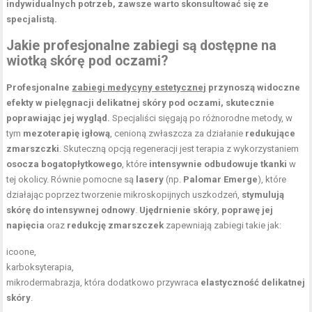
indywidualnych potrzeb, zawsze warto skonsultować się ze
specjalistą.
Jakie profesjonalne zabiegi są dostępne na
wiotką skórę pod oczami?
Profesjonalne
zabiegi medycyny estetycznej
przynoszą widoczne
efekty w pielęgnacji delikatnej skóry pod oczami, skutecznie
poprawiając jej wygląd.
Specjaliści sięgają po różnorodne metody, w
tym
mezoterapię igłową
, cenioną zwłaszcza za działanie
redukujące
zmarszczki
. Skuteczną opcją regeneracji jest terapia z wykorzystaniem
osocza bogatopłytkowego
, które
intensywnie odbudowuje tkanki
w
tej okolicy. Równie pomocne są
lasery
(np.
Palomar Emerge
), które
działając poprzez tworzenie mikroskopijnych uszkodzeń,
stymulują
skórę do intensywnej odnowy
.
Ujędrnienie skóry
,
poprawę jej
napięcia
oraz
redukcję zmarszczek
zapewniają zabiegi takie jak:
icoone,
karboksyterapia,
mikrodermabrazja, która dodatkowo przywraca
elastyczność delikatnej
skóry
.