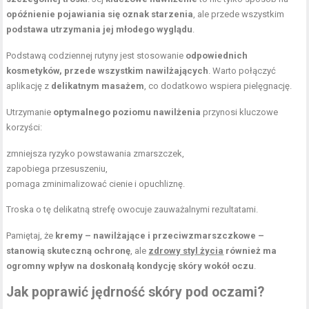
opóźnienie pojawiania się oznak starzenia
, ale przede wszystkim
podstawa utrzymania jej młodego wyglądu
.
Podstawą codziennej rutyny jest stosowanie
odpowiednich
kosmetyków, przede wszystkim nawilżających
. Warto połączyć
aplikację z
delikatnym masażem
, co dodatkowo wspiera pielęgnację.
Utrzymanie
optymalnego poziomu nawilżenia
przynosi kluczowe
korzyści:
zmniejsza ryzyko powstawania zmarszczek,
zapobiega przesuszeniu,
pomaga zminimalizować cienie i opuchliznę.
Troska o tę delikatną strefę owocuje zauważalnymi rezultatami.
Pamiętaj, że
kremy – nawilżające i przeciwzmarszczkowe –
stanowią skuteczną ochronę
, ale
zdrowy styl życia
również ma
ogromny wpływ na doskonałą kondycję skóry wokół oczu
.
Jak poprawić jędrność skóry pod oczami?