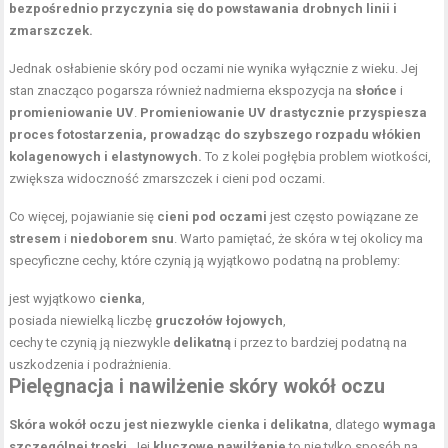
bezpośrednio przyczynia się do powstawania drobnych linii i
zmarszczek.
Jednak osłabienie skóry pod oczami nie wynika wyłącznie z wieku. Jej
stan znacząco pogarsza również nadmierna ekspozycja na
słońce
i
promieniowanie UV
.
Promieniowanie UV drastycznie przyspiesza
proces fotostarzenia, prowadząc do szybszego rozpadu włókien
kolagenowych i elastynowych.
To z kolei pogłębia problem wiotkości,
zwiększa widoczność zmarszczek i cieni pod oczami.
Co więcej, pojawianie się
cieni pod oczami
jest często powiązane ze
stresem
i
niedoborem snu
. Warto pamiętać, że skóra w tej okolicy ma
specyficzne cechy, które czynią ją wyjątkowo podatną na problemy:
jest wyjątkowo
cienka
,
posiada niewielką liczbę
gruczołów łojowych
,
cechy te czynią ją niezwykle
delikatną
i przez to bardziej podatną na
uszkodzenia i podrażnienia.
Pielęgnacja i
nawilżenie skóry
wokół oczu
Skóra wokół oczu jest niezwykle cienka i delikatna
, dlatego
wymaga
szczególnej troski
. Jej
kluczowe nawilżenie
to nie tylko sposób na