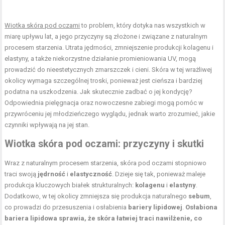
Wiotka skóra pod oczami
to problem, który dotyka nas wszystkich w
miarę upływu lat, a jego przyczyny są złożone i związane z naturalnym
procesem starzenia. Utrata jędrności, zmniejszenie produkcji kolagenu i
elastyny, a także niekorzystne działanie promieniowania UV, mogą
prowadzić do nieestetycznych zmarszczek i cieni. Skóra w tej wrażliwej
okolicy wymaga szczególnej troski, ponieważ jest cieńsza i bardziej
podatna na uszkodzenia. Jak skutecznie zadbać o jej kondycję?
Odpowiednia pielęgnacja oraz nowoczesne zabiegi mogą pomóc w
przywróceniu jej młodzieńczego wyglądu, jednak warto zrozumieć, jakie
czynniki wpływają na jej stan.
Wiotka skóra pod oczami: przyczyny i skutki
Wraz z naturalnym procesem starzenia, skóra pod oczami stopniowo
traci swoją
jędrność
i
elastyczność
. Dzieje się tak, ponieważ maleje
produkcja kluczowych białek strukturalnych:
kolagenu
i
elastyny
.
Dodatkowo, w tej okolicy zmniejsza się produkcja naturalnego
sebum
,
co prowadzi do przesuszenia i osłabienia
bariery lipidowej
.
Osłabiona
bariera lipidowa sprawia, że skóra łatwiej traci nawilżenie, co