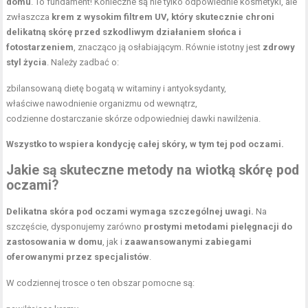
domu
. To fundament! Konieczne są nie tylko odpowiednie kosmetyki, ale
zwłaszcza
krem z wysokim filtrem UV, który skutecznie chroni
delikatną skórę przed szkodliwym działaniem słońca i
fotostarzeniem
, znacząco ją osłabiającym. Równie istotny jest
zdrowy
styl życia
. Należy zadbać o:
zbilansowaną dietę bogatą w witaminy i antyoksydanty,
właściwe nawodnienie organizmu od wewnątrz,
codzienne dostarczanie skórze odpowiedniej dawki nawilżenia.
Wszystko to wspiera kondycję całej skóry, w tym tej pod oczami.
Jakie są skuteczne metody na wiotką skórę pod
oczami?
Delikatna skóra pod oczami wymaga szczególnej uwagi.
Na
szczęście, dysponujemy zarówno
prostymi metodami pielęgnacji do
zastosowania w domu
, jak i
zaawansowanymi zabiegami
oferowanymi przez specjalistów
.
W codziennej trosce o ten obszar pomocne są: