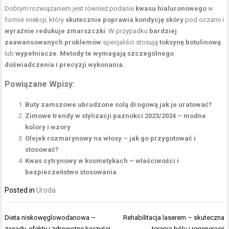
Dobrym rozwiązaniem jest również podanie
kwasu hialuronowego
w
formie iniekcji, który
skutecznie poprawia kondycję skóry
pod oczami i
wyraźnie redukuje zmarszczki
. W przypadku
bardziej
zaawansowanych problemów
specjaliści stosują
toksynę botulinową
lub
wypełniacze
.
Metody te wymagają szczególnego
doświadczenia i precyzji wykonania.
Powiązane Wpisy:
Buty zamszowe ubrudzone solą drogową jak je uratować?
Zimowe trendy w stylizacji paznokci 2023/2024 – modne
kolory i wzory
Olejek rozmarynowy na włosy – jak go przygotować i
stosować?
Kwas cytrynowy w kosmetykach – właściwości i
bezpieczeństwo stosowania
Posted in
Uroda
Nawigacja
Dieta niskowęglowodanowa –
Rehabilitacja laserem – skuteczna
wpisu
zasady, efekty i zdrowotne korzyści
terapia bólu i regeneracji