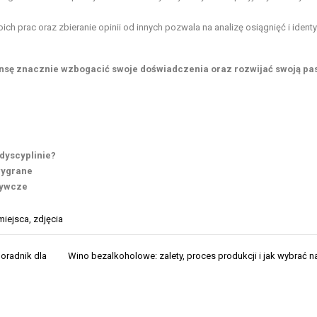
ich prac oraz zbieranie opinii od innych pozwala na analizę osiągnięć i identy
zansę znacznie wzbogacić swoje doświadczenia oraz rozwijać swoją pa
 dyscyplinie?
 wygrane
żywcze
miejsca
,
zdjęcia
oradnik dla
Wino bezalkoholowe: zalety, proces produkcji i jak wybrać n