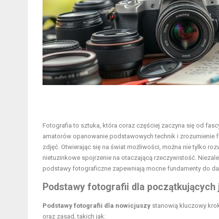
Fotografia to sztuka, która coraz częściej zaczyna się od fas
amatorów opanowanie podstawowych technik i zrozumienie fun
zdjęć. Otwierając się na świat możliwości, można nie tylko roz
nietuzinkowe spojrzenie na otaczającą rzeczywistość. Niezależn
podstawy fotograficzne zapewniają mocne fundamenty do dal
Podstawy fotografii dla początkujących
Podstawy fotografii dla nowicjuszy
stanowią kluczowy krok
oraz zasad, takich jak: