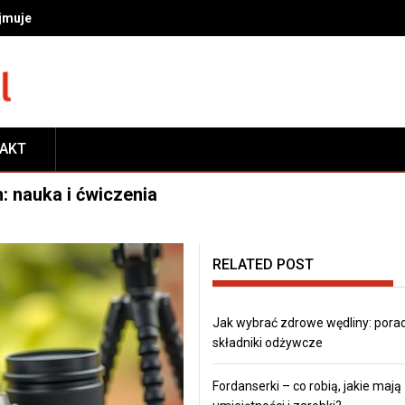
ajmuje się ortodonta i na czym polega leczenie wad zgryzu
TAKT
: nauka i ćwiczenia
RELATED POST
Jak wybrać zdrowe wędliny: porad
składniki odżywcze
Fordanserki – co robią, jakie mają