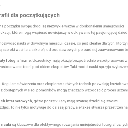
.
afii dla początkujących
na początku swojej drogi są niezwykle ważne w doskonaleniu umiejętności
dukacji, które mogą wspierać nowicjuszy w odkrywaniu tej pasjonującej dziedz
możliwość nauki w dowolnym miejscu i czasie, co jest idealne dla tych, którzy
ą szeroki wachlarz szkoleń, od podstawowych po bardziej zaawansowane tec
aty fotograficzne
. Uczestnicy mają okazję bezpośrednio współpracować z
zastosowanie teorii pod okiem ekspertów. Taki model nauki sprzyja szybsze
. Regularne ćwiczenia oraz eksploracja różnych technik pozwalają kształtow
ie z dostępnych w sieci poradników mogą znacząco wzbogacić proces uczenia
ach internetowych
, gdzie początkujący mają szansę dzielić się swoimi
jęć. To nie tylko motywuje do dalszej pracy, ale także stwarza przestrzeń na
 nauki
są kluczowe dla efektywnego rozwijania umiejętności fotograficznych