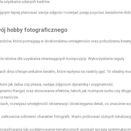
la uzyskania udanych kadrów.
ującym lepiej planować swoje zdjęcia i rozwijać pasję poprzez świadome dob
wój hobby fotograficznego
sobów, które pomagają w doskonaleniu umiejętności oraz pobudzaniu kreat
kle istotne dla uzyskania interesujących kompozycji. Wykorzystanie reguły
ach dnia oferuje unikalne światło, które wpływa na nastrój ujęć. To idealny m
kimi jak żabia czy ptasia, nadaje zdjęciom dynamikę i oryginalność.
ynamic Range) oraz stosowanie efektów, takich jak rozmycie ruchu czy długi
ci twórcze.
ciach, rozwijasz umiejętność obserwacji i dostrzegania detali, co znacznie 
 całkowicie odmienić charakter fotografii. Warto próbować różnych lokalizacj
fotografowania lub podejmowanie tematycznych wyzwań sprzyja systematyc