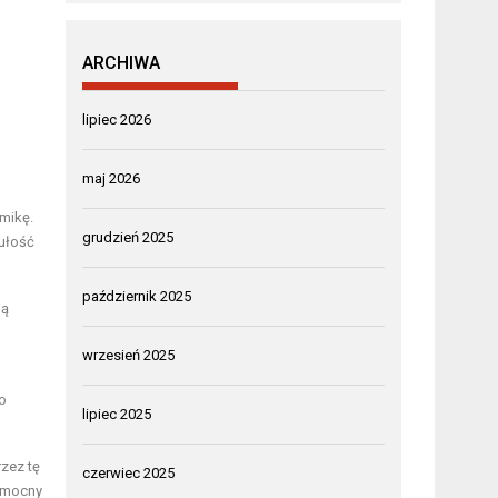
ARCHIWA
lipiec 2026
maj 2026
amikę.
grudzień 2025
ułość
październik 2025
gą
wrzesień 2025
o
lipiec 2025
zez tę
czerwiec 2025
i mocny