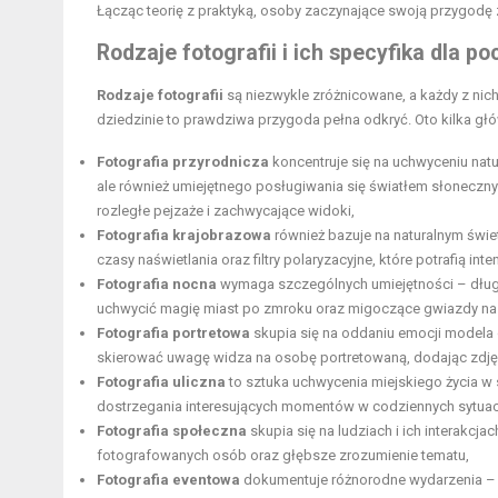
Łącząc teorię z praktyką, osoby zaczynające swoją przygodę
Rodzaje fotografii i ich specyfika dla p
Rodzaje fotografii
są niezwykle zróżnicowane, a każdy z nich
dziedzinie to prawdziwa przygoda pełna odkryć. Oto kilka głów
Fotografia przyrodnicza
koncentruje się na uchwyceniu natu
ale również umiejętnego posługiwania się światłem słoneczny
rozległe pejzaże i zachwycające widoki,
Fotografia krajobrazowa
również bazuje na naturalnym świet
czasy naświetlania oraz filtry polaryzacyjne, które potrafią in
Fotografia nocna
wymaga szczególnych umiejętności – długie
uchwycić magię miast po zmroku oraz migoczące gwiazdy na
Fotografia portretowa
skupia się na oddaniu emocji modela 
skierować uwagę widza na osobę portretowaną, dodając zdję
Fotografia uliczna
to sztuka uchwycenia miejskiego życia w
dostrzegania interesujących momentów w codziennych sytuacja
Fotografia społeczna
skupia się na ludziach i ich interakc
fotografowanych osób oraz głębsze zrozumienie tematu,
Fotografia eventowa
dokumentuje różnorodne wydarzenia – o