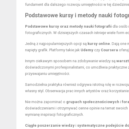
fundament dla dalszego rozwoju umiejętności w tej dziedzinie
Podstawowe kursy i metody nauki fotogr
Podstawowe kursy oraz metody nauki fotografii
dla osób 
fotograficznych. W dzisiejszych czasach istnieje wiele form e
Jedną z najpopularniejszych opcji są
kursy online
. Dają one 
napięty grafik. Platformy takie jak
Udemy
czy
Coursera
oferuj
Innym ciekawym sposobem na zdobywanie wiedzy są
warszt
doświadczonymi profesjonalistami, co umożliwia praktyczne 
przyswajaniu umiejętności.
Samodzielna praktyka również odgrywa istotną rolę w rozwoju
własny styl. Obserwacja prac innych artystów oraz korzystan
Nie można zapominać o
grupach społecznościowych
i
for
doświadczeniami i otrzymywać cenne opinie na temat swoich zd
wymianę inspiracji fotograficznych.
Ciągłe poszerzanie wiedzy
i
systematyczne podejście do