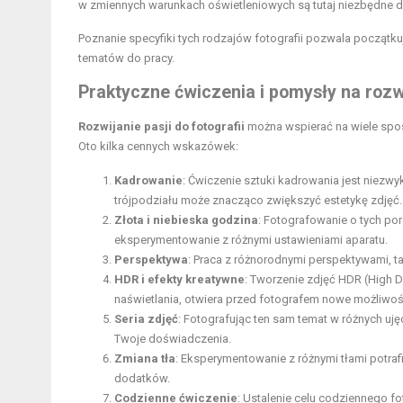
w zmiennych warunkach oświetleniowych są tutaj niezbędne d
Poznanie specyfiki tych rodzajów fotografii pozwala początk
tematów do pracy.
Praktyczne ćwiczenia i pomysły na roz
Rozwijanie pasji do fotografii
można wspierać na wiele spo
Oto kilka cennych wskazówek:
Kadrowanie
: Ćwiczenie sztuki kadrowania jest niezwy
trójpodziału może znacząco zwiększyć estetykę zdjęć.
Złota i niebieska godzina
: Fotografowanie o tych por
eksperymentowanie z różnymi ustawieniami aparatu.
Perspektywa
: Praca z różnorodnymi perspektywami, ta
HDR i efekty kreatywne
: Tworzenie zdjęć HDR (High D
naświetlania, otwiera przed fotografem nowe możliwoś
Seria zdjęć
: Fotografując ten sam temat w różnych uję
Twoje doświadczenia.
Zmiana tła
: Eksperymentowanie z różnymi tłami potrafi
dodatków.
Codzienne ćwiczenie
: Ustalenie celu codziennego 