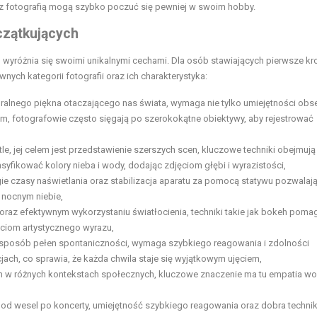
 z fotografią mogą szybko poczuć się pewniej w swoim hobby.
oczątkujących
 wyróżnia się swoimi unikalnymi cechami. Dla osób stawiających pierwsze kro
nych kategorii fotografii oraz ich charakterystyka:
ralnego piękna otaczającego nas świata, wymaga nie tylko umiejętności obse
m, fotografowie często sięgają po szerokokątne obiektywy, aby rejestrować
le, jej celem jest przedstawienie szerszych scen, kluczowe techniki obejmują
tensyfikować kolory nieba i wody, dodając zdjęciom głębi i wyrazistości,
 czasy naświetlania oraz stabilizacja aparatu za pomocą statywu pozwalaj
 nocnym niebie,
oraz efektywnym wykorzystaniu światłocienia, techniki takie jak bokeh poma
ciom artystycznego wyrazu,
 sposób pełen spontaniczności, wymaga szybkiego reagowania i zdolności
ch, co sprawia, że każda chwila staje się wyjątkowym ujęciem,
jach w różnych kontekstach społecznych, kluczowe znaczenie ma tu empatia w
d wesel po koncerty, umiejętność szybkiego reagowania oraz dobra technik