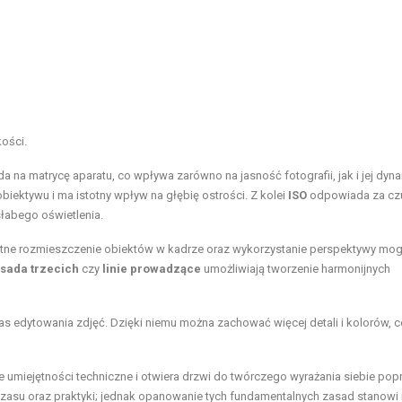
ości.
a na matrycę aparatu, co wpływa zarówno na jasność fotografii, jak i jej dyn
biektywu i ma istotny wpływ na głębię ostrości. Z kolei
ISO
odpowiada za cz
słabego oświetlenia.
ejętne rozmieszczenie obiektów w kadrze oraz wykorzystanie perspektywy mo
sada trzecich
czy
linie prowadzące
umożliwiają tworzenie harmonijnych
edytowania zdjęć. Dzięki niemu można zachować więcej detali i kolorów, c
umiejętności techniczne i otwiera drzwi do twórczego wyrażania siebie popr
czasu oraz praktyki; jednak opanowanie tych fundamentalnych zasad stanow