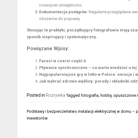
rozwojowi umiejętności.
Dokumentacja postępów
: Regularne przeglądanie swo
obszarów do poprawy.
Stosując te praktyki, początkujący fotografowie mają s
sposób inspirujący i systematyczny.
Powiązane Wpisy:
Faceci w czerni część 4.
Pływanie synchroniczne – co warto wiedzieć o tej
Najpopularniejsze gry w lotto w Polsce: emocje i
Jak wybrać zdrowe wędliny: porady i składniki od
Posted in
Rozrywka
Tagged
fotografia
,
hobby
,
opuszczone 
Nawigacja
Podstawy i bezpieczeństwo instalacji elektrycznej w domu – p
wpisu
inwestorów