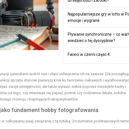
umiejętności i zarobki?
Najpopularniejsze gry w lotto w Po
emocje i wygrane
Pływanie synchroniczne – co war
wiedzieć o tej dyscyplinie?
Faceci w czerni część 4.
cynacji zjawiskami wokół nas i chęci uchwycenia ich na zawsze. Dla początku
kcji sprzętu stanowi pierwszy krok ku tworzeniu ciekawych i wyrafinowany
wijać swoje umiejętności, ale także wyrazić siebie poprzez niezwykłe kadry i
ie od tego, czy interesuje cię pejzaż, portret czy codzienne detale, solidne
szego rozwoju i inspirujących eksperymentów.
 jako fundament hobby fotografowania
 w odkrywaniu pasji związanej z tą sztuką. Zrozumienie podstawowych term