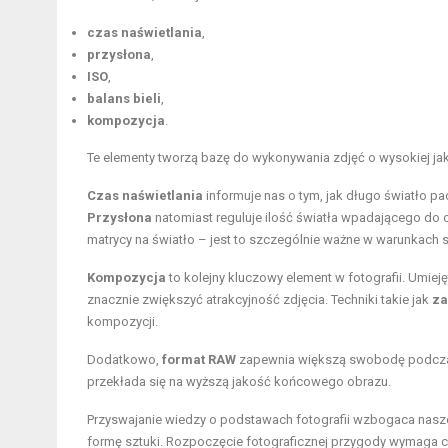
czas naświetlania
,
przysłona
,
ISO
,
balans bieli
,
kompozycja
.
Te elementy tworzą bazę do wykonywania zdjęć o wysokiej jak
Czas naświetlania
informuje nas o tym, jak długo światło pad
Przysłona
natomiast reguluje ilość światła wpadającego do o
matrycy na światło – jest to szczególnie ważne w warunkach 
Kompozycja
to kolejny kluczowy element w fotografii. Umi
znacznie zwiększyć atrakcyjność zdjęcia. Techniki takie jak
za
kompozycji.
Dodatkowo,
format RAW
zapewnia większą swobodę podczas 
przekłada się na wyższą jakość końcowego obrazu.
Przyswajanie wiedzy o podstawach fotografii wzbogaca nasze 
formę sztuki. Rozpoczęcie fotograficznej przygody wymaga 