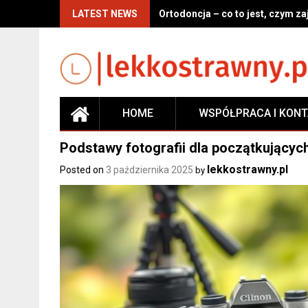
Skip
LATEST NEWS
Ortodoncja – co to jest, czym z
to
content
HOME
WSPÓŁPRACA I KON
Podstawy fotografii dla początkujących
lekkostrawny.pl
Posted on
3 października 2025
by