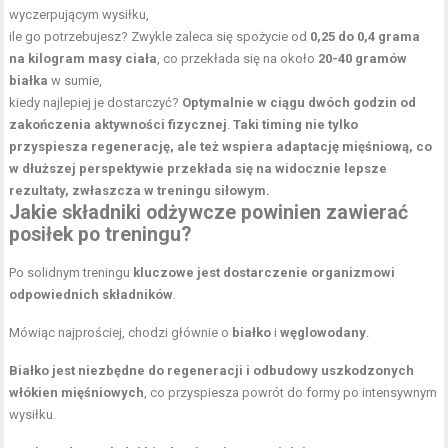
wyczerpującym wysiłku,
ile go potrzebujesz? Zwykle zaleca się spożycie od
0,25 do 0,4 grama
na kilogram masy ciała
, co przekłada się na około
20-40 gramów
białka
w sumie,
kiedy najlepiej je dostarczyć?
Optymalnie w ciągu dwóch godzin od
zakończenia aktywności fizycznej
.
Taki timing nie tylko
przyspiesza regenerację, ale też wspiera adaptację mięśniową, co
w dłuższej perspektywie przekłada się na widocznie lepsze
rezultaty, zwłaszcza w
treningu siłowym
.
Jakie składniki odżywcze powinien zawierać
posiłek po treningu?
Po solidnym treningu
kluczowe jest dostarczenie organizmowi
odpowiednich składników
.
Mówiąc najprościej, chodzi głównie o
białko
i
węglowodany
.
Białko jest niezbędne do regeneracji i odbudowy uszkodzonych
włókien mięśniowych
, co przyspiesza powrót do formy po intensywnym
wysiłku.