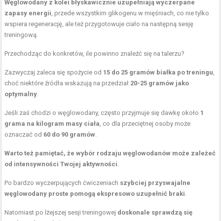
Węglowodany z kolei błyskawicznie uzupełniają wyczerpane
zapasy energii
, przede wszystkim glikogenu w mięśniach, co nie tylko
wspiera regenerację, ale też przygotowuje ciało na następną sesję
treningową.
Przechodząc do konkretów, ile powinno znaleźć się na talerzu?
Zazwyczaj zaleca się spożycie od
15 do 25 gramów białka po treningu
,
choć niektóre źródła wskazują na przedział
20-25 gramów jako
optymalny
.
Jeśli zaś chodzi o węglowodany, często przyjmuje się dawkę około
1
grama na kilogram masy ciała
, co dla przeciętnej osoby może
oznaczać od
60 do 90 gramów
.
Warto też pamiętać, że wybór rodzaju węglowodanów może zależeć
od intensywności Twojej aktywności
.
Po bardzo wyczerpujących ćwiczeniach
szybciej przyswajalne
węglowodany proste pomogą ekspresowo uzupełnić braki
.
Natomiast po lżejszej sesji treningowej
doskonale sprawdzą się