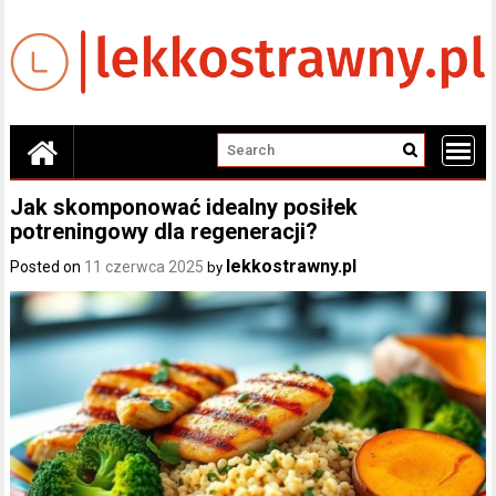
Skip
to
content
Jak skomponować idealny posiłek
potreningowy dla regeneracji?
lekkostrawny.pl
Posted on
11 czerwca 2025
by