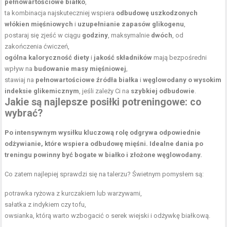
pełnowartościowe białko
,
ta kombinacja najskuteczniej wspiera
odbudowę uszkodzonych
włókien mięśniowych
i
uzupełnianie zapasów glikogenu
,
postaraj się zjeść w ciągu
godziny
, maksymalnie
dwóch
, od
zakończenia ćwiczeń,
ogólna kaloryczność diety
i
jakość składników
mają bezpośredni
wpływ na
budowanie masy mięśniowej
,
stawiaj na
pełnowartościowe źródła białka
i
węglowodany o wysokim
indeksie glikemicznym
, jeśli zależy Ci na
szybkiej odbudowie
.
Jakie są najlepsze
posiłki potreningowe
: co
wybrać?
Po intensywnym wysiłku kluczową rolę odgrywa odpowiednie
odżywianie, które wspiera odbudowę mięśni.
Idealne dania po
treningu powinny być bogate w białko i złożone węglowodany.
Co zatem najlepiej sprawdzi się na talerzu? Świetnym pomysłem są:
potrawka ryżowa z kurczakiem lub warzywami,
sałatka z indykiem czy tofu,
owsianka, którą warto wzbogacić o serek wiejski i odżywkę białkową.