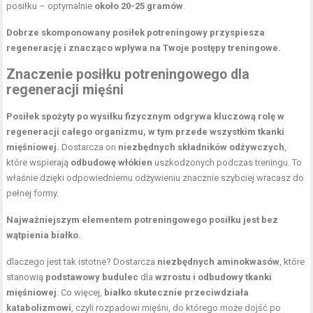
posiłku – optymalnie
około 20-25 gramów
.
Dobrze skomponowany posiłek potreningowy przyspiesza
regenerację i znacząco wpływa na Twoje postępy treningowe.
Znaczenie posiłku potreningowego dla
regeneracji mięśni
Posiłek spożyty po wysiłku fizycznym odgrywa kluczową rolę w
regeneracji całego organizmu, w tym przede wszystkim tkanki
mięśniowej.
Dostarcza on
niezbędnych składników odżywczych
,
które wspierają
odbudowę włókien
uszkodzonych podczas treningu. To
właśnie dzięki odpowiedniemu odżywieniu znacznie szybciej wracasz do
pełnej formy.
Najważniejszym elementem potreningowego posiłku jest bez
wątpienia białko.
dlaczego jest tak istotne? Dostarcza
niezbędnych aminokwasów
, które
stanowią
podstawowy budulec
dla
wzrostu i odbudowy tkanki
mięśniowej
. Co więcej,
białko skutecznie przeciwdziała
katabolizmowi
, czyli rozpadowi mięśni, do którego może dojść po