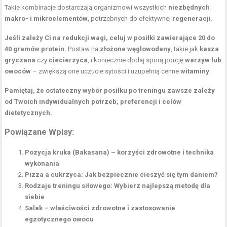
Takie kombinacje dostarczają organizmowi wszystkich
niezbędnych
makro- i mikroelementów
, potrzebnych do efektywnej
regeneracji
.
Jeśli zależy Ci na redukcji wagi, celuj w posiłki zawierające 20 do
40 gramów protein.
Postaw na
złożone węglowodany
, takie jak
kasza
gryczana
czy
ciecierzyca
, i koniecznie dodaj sporą porcję
warzyw lub
owoców
– zwiększą one uczucie sytości i uzupełnią cenne
witaminy
.
Pamiętaj, że ostateczny wybór posiłku po treningu zawsze zależy
od Twoich indywidualnych potrzeb, preferencji i celów
dietetycznych.
Powiązane Wpisy:
Pozycja kruka (Bakasana) – korzyści zdrowotne i technika
wykonania
Pizza a cukrzyca: Jak bezpiecznie cieszyć się tym daniem?
Rodzaje treningu siłowego: Wybierz najlepszą metodę dla
siebie
Salak – właściwości zdrowotne i zastosowanie
egzotycznego owocu