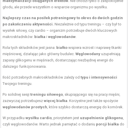
maksymalizacji osiąganych efektów.
Nie chodzi tylko o zaspokojenie
głodu, ale przede wszystkim o wsparcie organizmu po wysiłku.
Najlepszy czas na posiłek potreningowy to okres do dwóch godzin
po zakończeniu aktywności.
Niezależnie od typu treningu – czy był to
wysiłek siłowy, czy cardio – organizm potrzebuje dwóch kluczowych
makroskładników:
białka
i
węglowodanów
.
Rola tych składników jest jasna:
białko
wspiera wzrost i naprawę tkanki
mięśniowej, działając jako główny budulec.
Węglowodany
uzupełniają
zapasy glikogenu w mięśniach, dostarczając niezbędnej energii do
dalszego funkcjonowania.
Ilość potrzebnych makroskładników zależy od
typu i intensywności
Twojego treningu.
Po solidnej sesji
treningu siłowego
, skupiającego się na pracy mięśni,
zazwyczaj potrzebujesz
więcej białka
. Korzystne jest także spożycie
węglowodanów prostych
, które szybko dostarczą energię do komórek.
W przypadku
wysiłku cardio
, priorytetem jest
uzupełnienie glikogenu
,
czyli węglowodanów. Warto jednak pamiętać o dodaniu
porcji białka
do