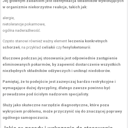
Jej głównym zadaniem jest identyfikacja składników wywołujących
w organizmie niekorzystne reakcje, takich jak:
alergie,
nietolerancje pokarmowe,
ogólna nadwrażliwość.
Często stanowi również ważny element
leczenia konkretnych
schorzeń
, na przykład
celiakii
czy
fenyloketonurii
.
Kluczowe podczas jej stosowania jest odpowiednie zastąpienie
eliminowanych pokarmów, by zapewnić dostarczenie wszystkich
niezbędnych składników odżywczych i uniknąć niedoborów.
Pamiętaj, że to podejście jest zazwyczaj bardzo restrykcyjne i
wymagające dużej dyscypliny, dlatego zawsze powinno być
prowadzone pod ścisłym nadzorem specjalisty.
Służy jako skuteczne narzędzie diagnostyczne, które poza
wykryciem problemu, może przyczynić się do znaczącej poprawy
ogólnego samopoczucia.