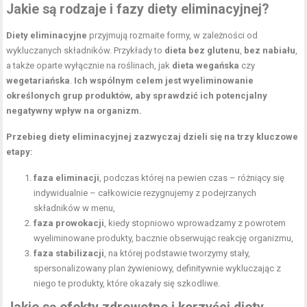
Jakie są rodzaje i fazy diety eliminacyjnej?
Diety eliminacyjne
przyjmują rozmaite formy, w zależności od
wykluczanych składników. Przykłady to
dieta bez glutenu
,
bez nabiału
,
a także oparte wyłącznie na roślinach, jak
dieta wegańska
czy
wegetariańska
.
Ich wspólnym celem jest wyeliminowanie
określonych grup produktów, aby sprawdzić ich potencjalny
negatywny wpływ na organizm.
Przebieg diety eliminacyjnej zazwyczaj dzieli się na trzy kluczowe
etapy:
faza eliminacji
, podczas której na pewien czas – różniący się
indywidualnie – całkowicie rezygnujemy z podejrzanych
składników w menu,
faza prowokacji
, kiedy stopniowo wprowadzamy z powrotem
wyeliminowane produkty, bacznie obserwując reakcję organizmu,
faza stabilizacji
, na której podstawie tworzymy stały,
spersonalizowany plan żywieniowy, definitywnie wykluczając z
niego te produkty, które okazały się szkodliwe.