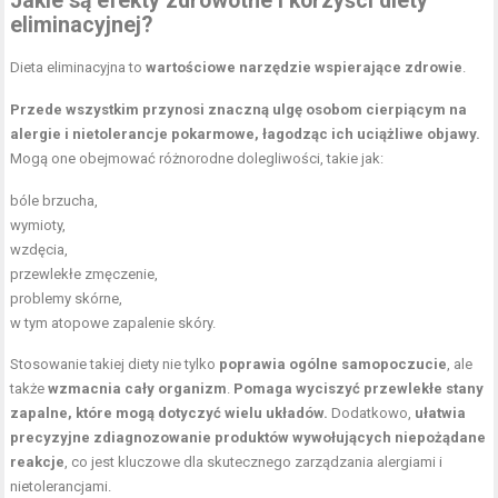
Jakie są efekty zdrowotne i korzyści diety
eliminacyjnej?
Dieta eliminacyjna to
wartościowe narzędzie wspierające zdrowie
.
Przede wszystkim przynosi znaczną ulgę osobom cierpiącym na
alergie i nietolerancje pokarmowe, łagodząc ich uciążliwe objawy.
Mogą one obejmować różnorodne dolegliwości, takie jak:
bóle brzucha,
wymioty,
wzdęcia,
przewlekłe zmęczenie,
problemy skórne
,
w tym atopowe zapalenie skóry.
Stosowanie takiej diety nie tylko
poprawia ogólne samopoczucie
, ale
także
wzmacnia cały organizm
.
Pomaga wyciszyć przewlekłe stany
zapalne, które mogą dotyczyć wielu układów.
Dodatkowo,
ułatwia
precyzyjne zdiagnozowanie produktów wywołujących niepożądane
reakcje
, co jest kluczowe dla skutecznego zarządzania alergiami i
nietolerancjami.