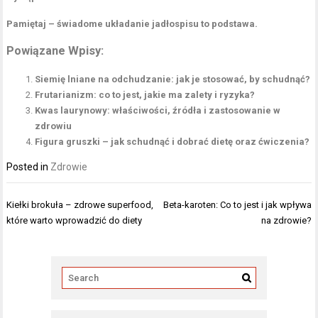
Pamiętaj – świadome układanie jadłospisu to podstawa.
Powiązane Wpisy:
Siemię lniane na odchudzanie: jak je stosować, by schudnąć?
Frutarianizm: co to jest, jakie ma zalety i ryzyka?
Kwas laurynowy: właściwości, źródła i zastosowanie w
zdrowiu
Figura gruszki – jak schudnąć i dobrać dietę oraz ćwiczenia?
Posted in
Zdrowie
Nawigacja
Kiełki brokuła – zdrowe superfood,
Beta-karoten: Co to jest i jak wpływa
wpisu
które warto wprowadzić do diety
na zdrowie?