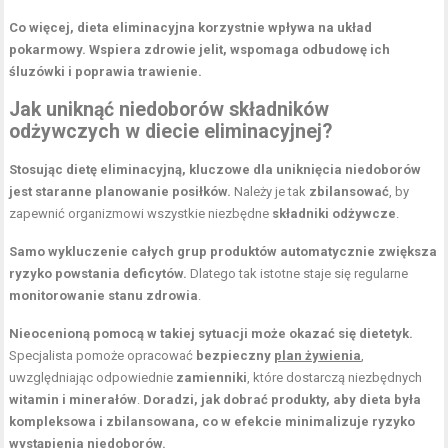
Co więcej, dieta eliminacyjna korzystnie wpływa na układ
pokarmowy.
Wspiera zdrowie jelit, wspomaga odbudowę ich
śluzówki i poprawia trawienie.
Jak uniknąć niedoborów składników
odżywczych w diecie eliminacyjnej?
Stosując dietę eliminacyjną, kluczowe dla uniknięcia niedoborów
jest staranne planowanie posiłków.
Należy je tak
zbilansować
, by
zapewnić organizmowi wszystkie niezbędne
składniki odżywcze
.
Samo wykluczenie całych grup produktów automatycznie zwiększa
ryzyko powstania deficytów.
Dlatego tak istotne staje się regularne
monitorowanie stanu zdrowia
.
Nieocenioną pomocą w takiej sytuacji może okazać się dietetyk.
Specjalista pomoże opracować
bezpieczny
plan żywienia
,
uwzględniając odpowiednie
zamienniki
, które dostarczą niezbędnych
witamin i minerałów
.
Doradzi, jak dobrać produkty, aby dieta była
kompleksowa i zbilansowana, co w efekcie minimalizuje ryzyko
wystąpienia niedoborów.