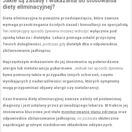
Jakie są zasady i wskazania do stosowania
diety eliminacyjnej?
Dieta eliminacyjna to poważne przedsięwzięcie, które zawsze
wymaga przestrzegania ścisłych zasad i konsultacji ze specjalistą.
Ten restrykcyjny sposób żywienia możesz wdrożyć
wyłącznie pod
opieką lekarza i dietetyka.
Lekarz pomaga ustalić przyczynę
Twoich dolegliwości
, podczas gdy
dietetyk dba o odpowiednie
zbilansowanie jadłospisu.
Najczęstszym wskazaniem do jej stosowania są potwierdzone
alergie lub nietolerancje pokarmowe.
Jednak ten sposób żywienia
bywa pomocny także w przypadku innych schorzeń, często
wynikających z nadwrażliwości organizmu, których symptomy
mogą przypominać objawy alergii czy nietolerancji.
Czas trwania diety eliminacyjnej zawsze zależy od postawionej
diagnozy i jest ustalany przez prowadzącego lekarza.
W trakcie jej
stosowania kluczowe jest stałe
monitorowanie stanu zdrowia
oraz
odpowiednie zbilansowanie jadłospisu
, co pozwala
skutecznie
zapobiegać groźnym niedoborom składników odżywczych.