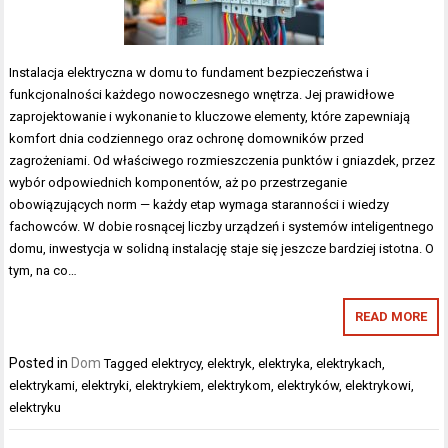
Instalacja elektryczna w domu to fundament bezpieczeństwa i
funkcjonalności każdego nowoczesnego wnętrza. Jej prawidłowe
zaprojektowanie i wykonanie to kluczowe elementy, które zapewniają
komfort dnia codziennego oraz ochronę domowników przed
zagrożeniami. Od właściwego rozmieszczenia punktów i gniazdek, przez
wybór odpowiednich komponentów, aż po przestrzeganie
obowiązujących norm — każdy etap wymaga staranności i wiedzy
fachowców. W dobie rosnącej liczby urządzeń i systemów inteligentnego
domu, inwestycja w solidną instalację staje się jeszcze bardziej istotna. O
tym, na co…
READ MORE
Posted in
Dom
Tagged
elektrycy
,
elektryk
,
elektryka
,
elektrykach
,
elektrykami
,
elektryki
,
elektrykiem
,
elektrykom
,
elektryków
,
elektrykowi
,
elektryku