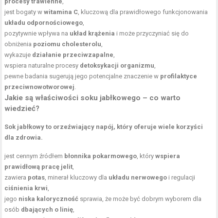
procesy trawienne
,
jest bogaty w
witamina C
, kluczową dla prawidłowego funkcjonowania
układu odpornościowego
,
pozytywnie wpływa na
układ krążenia
i może przyczyniać się do
obniżenia
poziomu cholesterolu
,
wykazuje
działanie przeciwzapalne
,
wspiera naturalne procesy
detoksykacji organizmu
,
pewne badania sugerują jego potencjalne znaczenie w
profilaktyce
przeciwnowotworowej
.
Jakie są właściwości soku jabłkowego – co warto
wiedzieć?
Sok jabłkowy to orzeźwiający napój, który oferuje wiele korzyści
dla zdrowia.
jest cennym źródłem
błonnika pokarmowego
, który
wspiera
prawidłową pracę jelit
,
zawiera
potas
, minerał kluczowy dla
układu nerwowego
i regulacji
ciśnienia krwi
,
jego
niska kaloryczność
sprawia, że może być dobrym wyborem dla
osób
dbających o linię
,