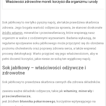
Właściwości zdrowotne moreli: korzyści dla organizmu i urody
Sok jabłkowy to nie tylko pyszny napój, ale także prawdziwa skarbnica
zdrowia. Jego bogata wartość odżywcza sprawia, że stanowi doskonałe
źródło witamin
, minerałów i przeciwutleniaczy, które wspierają nasz
organizm w walce z codziennymi wyzwaniami. Badania wykazują, że
regularne spożywanie soku jabłkowego może przyczynić się do obniżenia
poziomu cholesterolu oraz poprawy zdrowia serca, a także wspierać
procesy detoksykacji. Warto przyjrzeć się jego właściwościom, aby w
pełni docenić korzyści, jakie niesie ze sobą ten wyjątkowy napój.
Sok jabłkowy – właściwości odżywcze i
zdrowotne
Sok jabłkowy to prawdziwa skarbnica cennych dla zdrowia składników.
zawiera ważne składniki odżywcze, takie jak
witaminy
,
minerały
i
przeciwutleniacze
,
jest źródłem
błonnika pokarmowego
, korzystnie wpływającego na