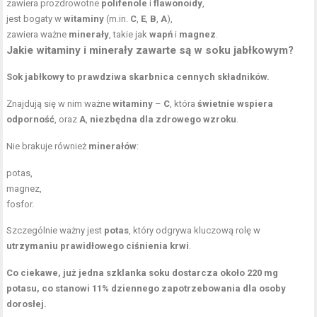
zawiera prozdrowotne
polifenole
i
flawonoidy
,
jest bogaty w
witaminy
(m.in.
C
,
E
,
B
,
A
),
zawiera ważne
minerały
, takie jak
wapń
i
magnez
.
Jakie
witaminy i minerały
zawarte są w soku jabłkowym?
Sok jabłkowy to prawdziwa skarbnica cennych składników.
Znajdują się w nim ważne
witaminy
–
C
, która
świetnie wspiera
odporność
, oraz
A
,
niezbędna dla zdrowego wzroku
.
Nie brakuje również
minerałów
:
potas,
magnez,
fosfor.
Szczególnie ważny jest
potas
, który odgrywa kluczową rolę w
utrzymaniu prawidłowego ciśnienia krwi
.
Co ciekawe, już jedna szklanka soku dostarcza około 220 mg
potasu, co stanowi 11% dziennego zapotrzebowania dla osoby
dorosłej.