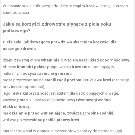
Włączanie soku jabłkowego do diety to
mądry krok
w stronę lepszego
samopoczucia.
Jakie są korzyści zdrowotne płynące z picia soku
jabłkowego?
Picie soku jabłkowego to prawdziwa skarbnica korzyści dla
naszego zdrowia.
dzięki zawartej w nim
witaminie C
wspiera nasz
układ odpornościowy
,
obecne
błonnik i pektyny
usprawniają
trawienie
i pomagają w
naturalnym
oczyszczaniu organizmu
,
może przyczynić się do
stabilizacji poziomu cukru we krwi
(cenne np.
przy insulinooporności),
jego
niska kaloryczność
jest atutem dla osób dbających o wagę,
zawiera
potas
, kluczowy dla prawidłowej
równowagi wodno-
elektrolitowej
,
ma
działanie przeciwutleniające
, zwalczając
wolne rodniki
,
wpływa pozytywnie na
profil lipidowy krwi
.
Materiał powstał w oparciu o szczegółowe analizy dostępne na
Sok