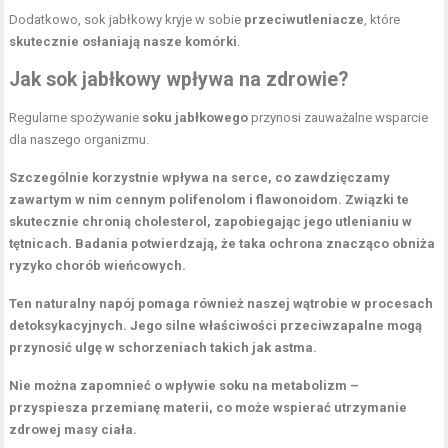
Dodatkowo, sok jabłkowy kryje w sobie
przeciwutleniacze
, które
skutecznie osłaniają nasze komórki
.
Jak sok jabłkowy wpływa na zdrowie?
Regularne spożywanie
soku jabłkowego
przynosi zauważalne wsparcie
dla naszego organizmu.
Szczególnie korzystnie wpływa na
serce
, co zawdzięczamy
zawartym w nim cennym
polifenolom i flawonoidom
.
Związki te
skutecznie chronią
cholesterol
, zapobiegając jego utlenianiu w
tętnicach.
Badania potwierdzają, że taka ochrona znacząco obniża
ryzyko
chorób wieńcowych
.
Ten naturalny napój pomaga również naszej
wątrobie
w procesach
detoksykacyjnych
.
Jego silne
właściwości przeciwzapalne
mogą
przynosić ulgę w schorzeniach takich jak
astma
.
Nie można zapomnieć o wpływie soku na
metabolizm
–
przyspiesza przemianę materii
, co może wspierać utrzymanie
zdrowej masy ciała
.