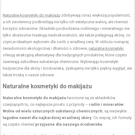
Naturalne kosmetyki do makijażu
zdobywają coraz większą popularność,
a ich zwolennicy podkreślają nie tylko ich estetyczne walory, ale również
korzyści zdrowotne. Składniki pochodzenia roślinnego i mineralnego nie
tylko skutecznie maskują niedoskonałości, ale także pielęgnują skórę, co
czyni je idealnym wyborem dla osób z wrażliwą cerą. W obliczu rosnącej
świadomości ekologicznej i dbałości o zdrowie,
naturalne kosmetyki
oferują atrakcyjną alternatywę dla tradycyjnych produktów, które często
zawierają szkodliwe substancje chemiczne. Wybierając kosmetyki
bezpieczne dla skóry i środowiska, zyskujemy nie tylko piękny wygląd, ale
także troskę o nasze zdrowie.
Naturalne kosmetyki do makijażu
Naturalne kosmetyki do makijażu
tworzone są ze składników
czerpiących to, co najlepsze prosto z przyrody –
roślin i minerałów
.
Wolne od wielu sztucznych substancji chemicznych
, są niezwykle
łagodne nawet dla najbardziej wrażliwej skóry
. Co więcej, ich formuły
są często również
przyjazne dla naszego środowiska
.