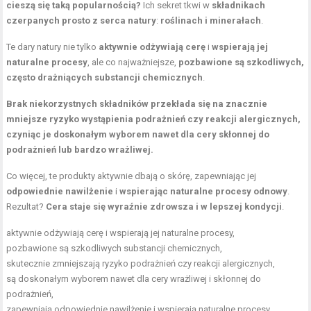
cieszą się taką popularnością?
Ich sekret tkwi w
składnikach
czerpanych prosto z serca natury
:
roślinach i minerałach
.
Te dary natury nie tylko
aktywnie odżywiają cerę
i
wspierają jej
naturalne procesy
, ale co najważniejsze,
pozbawione są szkodliwych,
często drażniących substancji chemicznych
.
Brak niekorzystnych składników przekłada się na znacznie
mniejsze ryzyko wystąpienia podrażnień czy reakcji alergicznych,
czyniąc je doskonałym wyborem nawet dla cery skłonnej do
podrażnień lub bardzo wrażliwej.
Co więcej, te produkty aktywnie dbają o skórę, zapewniając jej
odpowiednie nawilżenie
i
wspierając naturalne procesy odnowy
.
Rezultat?
Cera staje się wyraźnie zdrowsza i w lepszej kondycji
.
aktywnie odżywiają cerę i wspierają jej naturalne procesy,
pozbawione są szkodliwych substancji chemicznych,
skutecznie zmniejszają ryzyko podrażnień czy reakcji alergicznych,
są doskonałym wyborem nawet dla cery wrażliwej i skłonnej do
podrażnień,
zapewniają odpowiednie nawilżenie i wspierają naturalne procesy