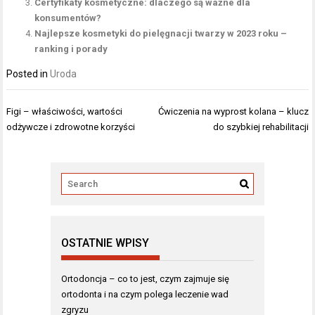
Certyfikaty kosmetyczne: dlaczego są ważne dla
konsumentów?
Najlepsze kosmetyki do pielęgnacji twarzy w 2023 roku –
ranking i porady
Posted in
Uroda
Nawigacja
Figi – właściwości, wartości
Ćwiczenia na wyprost kolana – klucz
wpisu
odżywcze i zdrowotne korzyści
do szybkiej rehabilitacji
OSTATNIE WPISY
Ortodoncja – co to jest, czym zajmuje się
ortodonta i na czym polega leczenie wad
zgryzu