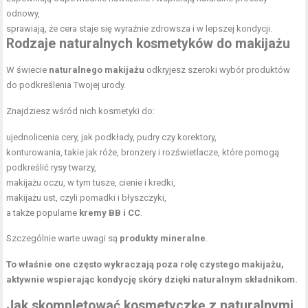
odnowy,
sprawiają, że cera staje się wyraźnie zdrowsza i w lepszej kondycji.
Rodzaje naturalnych kosmetyków do makijażu
W świecie
naturalnego makijażu
odkryjesz szeroki wybór produktów
do podkreślenia Twojej urody.
Znajdziesz wśród nich kosmetyki do:
ujednolicenia cery, jak podkłady, pudry czy korektory,
konturowania, takie jak róże, bronzery i rozświetlacze, które pomogą
podkreślić rysy twarzy,
makijażu oczu, w tym tusze, cienie i kredki,
makijażu ust, czyli pomadki i błyszczyki,
a także popularne
kremy BB i CC
.
Szczególnie warte uwagi są
produkty mineralne
.
To właśnie one często wykraczają poza rolę czystego makijażu,
aktywnie wspierając kondycję skóry dzięki naturalnym składnikom.
Jak skompletować kosmetyczkę z naturalnymi