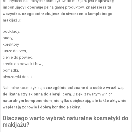
Asortyment naturalnych kosmetyków do makijażu jest
naprawdę
imponujący
i obejmuje pełną gamę produktów.
Znajdziesz tu
wszystko, czego potrzebujesz do stworzenia kompletnego
makijażu
:
podkłady,
pudry,
korektory,
tusze do rzęs,
cienie do powiek
,
kredki do powiek i brwi,
pomadki,
błyszczyki do ust.
Naturalne kosmetyki są
szczególnie polecane dla osób z wrażliwą,
delikatną czy skłonną do alergii cerą
. Dzięki zawartym w nich
naturalnym komponentom
,
nie tylko upiększają, ale także aktywnie
wspierają zdrowie i dobrą kondycję skóry
.
Dlaczego warto wybrać naturalne kosmetyki do
makijażu?