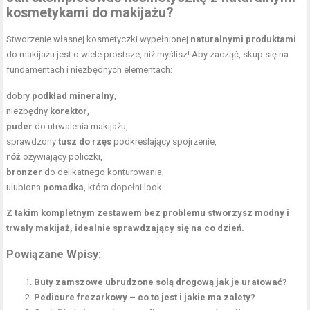
kosmetykami do makijażu?
Stworzenie własnej kosmetyczki wypełnionej
naturalnymi produktami
do makijażu jest o wiele prostsze, niż myślisz! Aby zacząć, skup się na
fundamentach i niezbędnych elementach:
dobry
podkład mineralny
,
niezbędny
korektor
,
puder
do utrwalenia makijażu,
sprawdzony
tusz do rzęs
podkreślający spojrzenie,
róż
ożywiający policzki,
bronzer
do delikatnego konturowania,
ulubiona
pomadka
, która dopełni look.
Z takim kompletnym zestawem bez problemu stworzysz modny i
trwały makijaż, idealnie sprawdzający się na co dzień.
Powiązane Wpisy:
Buty zamszowe ubrudzone solą drogową jak je uratować?
Pedicure frezarkowy – co to jest i jakie ma zalety?