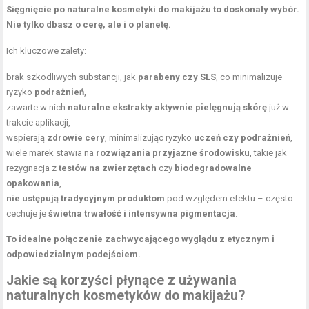
Sięgnięcie po naturalne kosmetyki do makijażu to doskonały wybór.
Nie tylko dbasz o cerę, ale i o planetę.
Ich kluczowe zalety:
brak szkodliwych substancji, jak
parabeny czy SLS
, co minimalizuje
ryzyko
podrażnień
,
zawarte w nich
naturalne ekstrakty aktywnie pielęgnują skórę
już w
trakcie aplikacji,
wspierają
zdrowie cery
, minimalizując ryzyko
uczeń czy podrażnień
,
wiele marek stawia na
rozwiązania przyjazne środowisku
, takie jak
rezygnacja z
testów na zwierzętach
czy
biodegradowalne
opakowania
,
nie ustępują tradycyjnym produktom
pod względem efektu – często
cechuje je
świetna trwałość i intensywna pigmentacja
.
To idealne połączenie zachwycającego wyglądu z etycznym i
odpowiedzialnym podejściem.
Jakie są korzyści płynące z używania
naturalnych kosmetyków do makijażu?