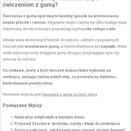
ćwiczeniom z gumą?
Ćwiczenia z gumą oporową to świetny sposób na wzmocnienie
mięśni pleców i ramion.
Regularne sesje z taśmą nie tylko budują masę
mięśniową, ale też znacząco poprawiają ogólną
siłę całego ciała
.
Istnieje wiele skutecznych technik do wyboru. Jednym z popularnych
ćwiczeń jest
wiosłowanie gumą
, a równie efektywne są
rozpiętki
. Wiele
osób wykonuje ruchy ściągania gumy oburącz, przyciągając ręce czy
ramiona do tułowia.
Co ciekawe, wiele z tych ćwiczeń można łatwo wykonać na
siedząco, owijając taśmę wokół stóp, co pozwala na stabilne i
kontrolowane powtórzenia.
Partnerem artykułu jest
ćwiczenia z gumą na ręce i plecy
.
Powiązane Wpisy:
Naturalne antybiotyki w każdym domu
Przysiad Zerchera: technika, zalety i błędy do uniknięcia
Pizza a cukrzyca: Jak bezpiecznie cieszyć się tym daniem?