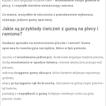
Każde z nich angażuje te partie ciała –
wiosłowanie celuje głównie w
plecy
, a
rozpiętki świetnie wzmacniają ramiona
.
Co ważne, wszystkie te ćwiczenia z powodzeniem wykonasz,
używając jedynie
gumy oporowej
.
Jakie są przykłady ćwiczeń z gumą na plecy i
ramiona?
Szukasz sposobu na wzmocnienie pleców i ramion? Guma
oporowa to rewelacyjne narzędzie, które w tym pomoże.
zacznij od
wiosłowania jednorącz
, doskonale angażuje mięśnie pleców,
dodaj
wiosłowanie w opadzie tułowia
, również skutecznie pracuje nad
plecami,
wykonuj
ściąganie gumy oburącz
, które świetnie aktywuje najszerszy
grzbietu,
włącz
przyciąganie rąk do brzucha
, ćwiczenie na górną część pleców i
tył barków,
pamiętaj o
rozpiętkach z gumą
, kolejnym świetnym ruchu na górę
pleców i barki.