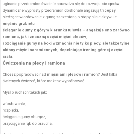
uginanie przedramion świetnie sprawdza się do rozwoju
bicepsów
,
dynamiczne wyprosty przedramion doskonale angażują
tricepsy
,
siedzące wiosłowanie z gumą zaczepioną o stopy silnie aktywuje
mięśnie grzbietu
,
ściąganie gumy z góry w kierunku tułowia – angażuje ono zarówno
ramiona, jak i znaczną część mięśni pleców
,
rozciąganie gumy na boki wzmacnia nie tylko plecy, ale także tylne
aktony mięśni naramiennych, dopełniając
trening
górnej części
ciała
.
Ćwiczenia na plecy i ramiona
Chcesz popracować nad
mięśniami pleców
i
ramion
? Jest kilka
świetnych ćwiczeń, które możesz wypróbować.
Myśl o ruchach takich jak:
wiosłowanie,
rozpiętki,
ściąganie gumy oburącz,
przyciąganie rąk do brzucha.