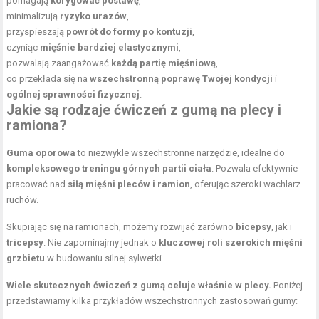
pomagają
korygować postawę
,
minimalizują
ryzyko urazów
,
przyspieszają
powrót do formy po kontuzji
,
czyniąc
mięśnie bardziej elastycznymi
,
pozwalają zaangażować
każdą partię mięśniową
,
co przekłada się na
wszechstronną poprawę Twojej kondycji
i
ogólnej sprawności fizycznej
.
Jakie są rodzaje ćwiczeń z gumą na plecy i
ramiona?
Guma oporowa
to niezwykle wszechstronne narzędzie, idealne do
kompleksowego treningu górnych partii ciała
. Pozwala efektywnie
pracować nad
siłą mięśni pleców i ramion
, oferując szeroki wachlarz
ruchów.
Skupiając się na ramionach, możemy rozwijać zarówno
bicepsy
, jak i
tricepsy
. Nie zapominajmy jednak o
kluczowej roli szerokich mięśni
grzbietu
w budowaniu silnej sylwetki.
Wiele skutecznych ćwiczeń z gumą celuje właśnie w plecy.
Poniżej
przedstawiamy kilka przykładów wszechstronnych zastosowań gumy: