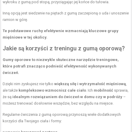
wykroku z gumą pod stopą, przyciągając jej końce do tułowia.
Inną opcją jest siedzenie na piętach z gumą zaczepioną o uda i unoszenie
ramion w górę.
Te podstawowe ruchy efektywnie wzmacniają kluczowe grupy
mięśniowe w tej okolicy.
Jakie są korzyści z treningu z gumą oporową?
Gumy oporowe to niezwykle skuteczne narzędzie treningowe,
które potrafi znacząco podnieść efektywność wykonywanych
ćwiczeń.
Dzięki nim zyskujesz nie tylko
większą siłę i wytrzymałość mięśniową
,
ale także
kompleksowo wzmocnisz całe ciało
. Ich
mobilność
sprawia,
że są
idealnym rozwiązaniem do ćwiczeń w domu czy w podróży
–
możesz trenować dosłownie wszędzie, bez względu na miejsce.
Regularne ćwiczenia z gumą oporową przynoszą wiele dodatkowych
korzyści dla Twojego ciała i formy: