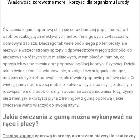
Właściwości zdrowotne moreli: korzyści dla organizmu i urody
Ćwiczenia z gumą oporową stają się coraz bardziej popularne wśród
osób poszukujących efektywnych metod treningowych, zwłaszcza w
domowym zaciszu. Dlaczego tak wiele osób sięga po ten prosty, ale
niezwykle wszechstronny sprzęt? Odpowiedź tkwi w jego zdolności do
angażowania różnych grup mięśniowych, w tym pleców i ramion, co
sprzyja ich wzmocnieniu oraz poprawie ogólnej kondycji fizycznej. Dzięki
takim ćwiczeniom jak wiosłowanie, rozpiętki czy ściąganie oburącz,
możemy nie tylko zbudować siłę, ale również poprawić postawę ciała. Co
więcej, gumy oporowe są mobilne i łatwe w użyciu, co czyni je idealnym
rozwiązaniem dla osób o różnym poziomie zaawansowania. Przyjrzyjmy
się zatem, jakie korzyści płyną z treningów z gumą oporową i jakie
ćwiczenia warto włączyć do swojej rutyny.
Jakie ćwiczenia z gumą można wykonywać na
ręce i plecy?
Trening z gumą
oporową to prosty, a zarazem niezwykle skuteczny