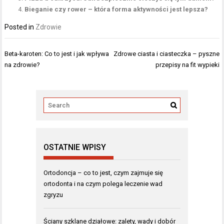
Bieganie czy rower – która forma aktywności jest lepsza?
Posted in
Zdrowie
Nawigacja
Beta-karoten: Co to jest i jak wpływa
Zdrowe ciasta i ciasteczka – pyszne
wpisu
na zdrowie?
przepisy na fit wypieki
OSTATNIE WPISY
Ortodoncja – co to jest, czym zajmuje się
ortodonta i na czym polega leczenie wad
zgryzu
Ściany szklane działowe: zalety, wady i dobór