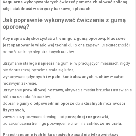
Regularne wykonywanie tych ćwiczeń pomoże zbudować solidną
siłę i stabilność w obręczy barkowej i plecach.
Jak poprawnie wykonywać ćwiczenia z gumą
oporową?
Aby naprawdę skorzystać z treningu z gumą oporową, kluczowe
jest opanowanie właściwej techniki.
To ona zapewni Ci skuteczność i
pomoże uniknąć niepotrzebnych urazów.
utrzymanie
stałego napięcia
na gumie i w pracujących mięśniach, nigdy
nie dopuszczaj, by taśma stała się luźna,
wykonywanie
płynnych i w pełni kontrolowanych ruchów
w całym
możliwym zakresie,
utrzymanie
prawidłowej postawy
, aktywacja mięśni brzucha i ustawienie
stóp na szerokość barków,
dobranie gumy o
odpowiednim oporze
do
aktualnych możliwości
fizycznych
,
zawsze rozpoczynanie treningu od
porządnej rozgrzewki
,
po zakończeniu treningu poświęcenie chwili na
schłodzenie ciała
.
Przestrzeganie tych kilku prostych zasad nie tylko zwiększy