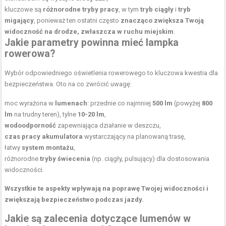
kluczowe są
różnorodne tryby pracy
, w tym
tryb ciągły
i
tryb
migający
, ponieważ ten ostatni często
znacząco zwiększa Twoją
widoczność na drodze, zwłaszcza w ruchu miejskim
.
Jakie parametry powinna mieć lampka
rowerowa?
Wybór odpowiedniego oświetlenia rowerowego to kluczowa kwestia dla
bezpieczeństwa. Oto na co zwrócić uwagę:
moc wyrażona w
lumenach
: przednie co najmniej
500 lm
(powyżej
800
lm
na trudny teren), tylne
10-20 lm
,
wodoodporność
zapewniająca działanie w deszczu,
czas pracy akumulatora
wystarczający na planowaną trasę,
łatwy
system montażu
,
różnorodne
tryby świecenia
(np. ciągły, pulsujący) dla dostosowania
widoczności.
Wszystkie te aspekty wpływają na poprawę Twojej widoczności i
zwiększają bezpieczeństwo podczas jazdy.
Jakie są zalecenia dotyczące lumenów w