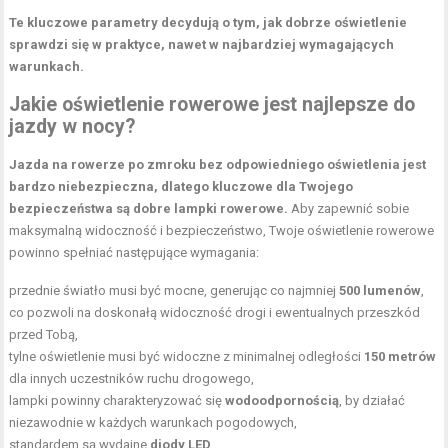
Te kluczowe parametry decydują o tym, jak dobrze oświetlenie
sprawdzi się w praktyce, nawet w najbardziej wymagających
warunkach.
Jakie oświetlenie rowerowe jest najlepsze do
jazdy w nocy?
Jazda na rowerze po zmroku bez odpowiedniego oświetlenia jest
bardzo niebezpieczna, dlatego kluczowe dla Twojego
bezpieczeństwa są dobre lampki rowerowe.
Aby zapewnić sobie
maksymalną widoczność i bezpieczeństwo, Twoje oświetlenie rowerowe
powinno spełniać następujące wymagania:
przednie światło musi być mocne, generując co najmniej
500 lumenów
,
co pozwoli na doskonałą widoczność drogi i ewentualnych przeszkód
przed Tobą,
tylne oświetlenie musi być widoczne z minimalnej odległości
150 metrów
dla innych uczestników ruchu drogowego,
lampki powinny charakteryzować się
wodoodpornością
, by działać
niezawodnie w każdych warunkach pogodowych,
standardem są wydajne
diody LED
,