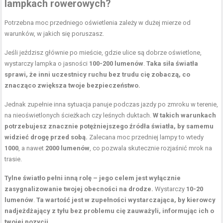
lampkach rowerowych?
Potrzebna moc przedniego oświetlenia zależy w dużej mierze od
warunków, w jakich się poruszasz.
Jeśli jeździsz głównie po mieście, gdzie ulice są dobrze oświetlone,
wystarczy lampka o jasności
100-200 lumenów
.
Taka siła światła
sprawi, że inni uczestnicy ruchu bez trudu cię zobaczą, co
znacząco zwiększa twoje bezpieczeństwo.
Jednak zupełnie inna sytuacja panuje podczas jazdy po zmroku w terenie,
na nieoświetlonych ścieżkach czy leśnych duktach.
W takich warunkach
potrzebujesz znacznie potężniejszego źródła światła, by samemu
widzieć drogę przed sobą.
Zalecana moc przedniej lampy to wtedy
1000
, a nawet
2000 lumenów
, co pozwala skutecznie rozjaśnić mrok na
trasie.
Tylne światło pełni inną rolę – jego celem jest wyłącznie
zasygnalizowanie twojej obecności na drodze.
Wystarczy
10-20
lumenów
.
Ta wartość jest w zupełności wystarczająca, by kierowcy
nadjeżdżający z tyłu bez problemu cię zauważyli, informując ich o
twojej pozycji.