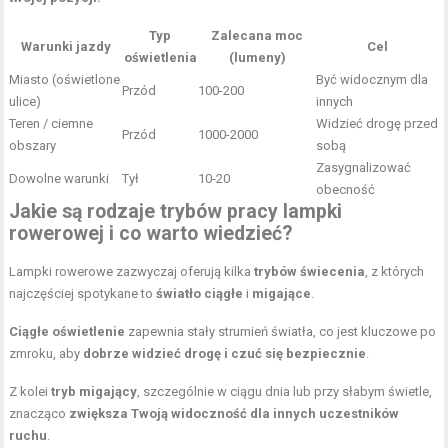
Typ
Zalecana moc
Warunki jazdy
Cel
oświetlenia
(lumeny)
Miasto (oświetlone
Być widocznym dla
Przód
100-200
ulice)
innych
Teren / ciemne
Widzieć drogę przed
Przód
1000-2000
obszary
sobą
Zasygnalizować
Dowolne warunki
Tył
10-20
obecność
Jakie są rodzaje trybów pracy lampki
rowerowej i co warto wiedzieć?
Lampki rowerowe zazwyczaj oferują kilka
trybów świecenia
, z których
najczęściej spotykane to
światło ciągłe
i
migające
.
Ciągłe oświetlenie
zapewnia stały strumień światła, co jest kluczowe po
zmroku, aby
dobrze widzieć drogę i czuć się bezpiecznie
.
Z kolei
tryb migający
, szczególnie w ciągu dnia lub przy słabym świetle,
znacząco
zwiększa Twoją widoczność dla innych uczestników
ruchu
.