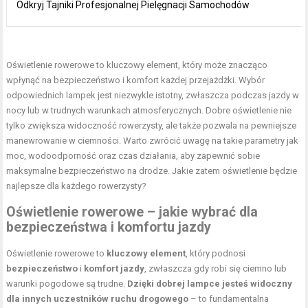
Odkryj Tajniki Profesjonalnej Pielęgnacji Samochodów
Oświetlenie rowerowe to kluczowy element, który może znacząco
wpłynąć na bezpieczeństwo i komfort każdej przejażdżki. Wybór
odpowiednich lampek jest niezwykle istotny, zwłaszcza podczas jazdy w
nocy lub w trudnych warunkach atmosferycznych. Dobre oświetlenie nie
tylko zwiększa widoczność rowerzysty, ale także pozwala na pewniejsze
manewrowanie w ciemności. Warto zwrócić uwagę na takie parametry jak
moc, wodoodporność oraz czas działania, aby zapewnić sobie
maksymalne bezpieczeństwo na drodze. Jakie zatem oświetlenie będzie
najlepsze dla każdego rowerzysty?
Oświetlenie rowerowe – jakie wybrać dla
bezpieczeństwa i komfortu jazdy
Oświetlenie rowerowe to
kluczowy element
, który podnosi
bezpieczeństwo
i
komfort jazdy
, zwłaszcza gdy robi się ciemno lub
warunki pogodowe są trudne.
Dzięki dobrej lampce jesteś widoczny
dla innych uczestników ruchu drogowego
– to fundamentalna