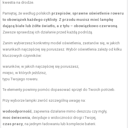
kwestia na drodze.
Pamiętaj, że według polskich
przepisów
,
sprawne oświetlenie roweru
to obowiązek każdego cyklisty
.
Z przodu musisz mieć lampkę
dającą białe lub żółte światło, a z tyłu – obowiązkowo czerwoną
.
Zawsze sprawdzaj ich działanie przed każdą podróżą.
Zanim wybierzesz konkretny model oświetlenia, zastanów się, w jakich
warunkach najczęściej się poruszasz. Wybór oświetlenia zależy od kilku
kluczowych czynników:
warunków, w jakich najczęściej się poruszasz,
miejsc, w których jeździsz,
typu Twojego roweru.
Te elementy powinny pomóc dopasować sprzęt do Twoich potrzeb.
Przy wyborze lampki zwróć szczególną uwagę na:
wodoodporność
, zapewnia działanie mimo deszczu czy mgły,
moc świecenia
, decyduje o widoczności drogi i Twojej,
czas pracy
, na jednym ładowaniu lub komplecie baterii.