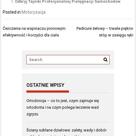
Odkryj Tajniki Profesjonalnej Pielęgnacji Samochodów
Posted in
Motoryzacja
Nawigacja
Ćwiczenia na wspinaczu pionowym:
Pedicure żelowy – trwałe piękno
wpisu
efektywność i korzyści dla ciała
stóp w zasięgu ręki
OSTATNIE WPISY
Ortodoncja – co to jest, czym zajmuje się
ortodonta i na czym polega leczenie wad
zgryzu
Ściany szklane działowe: zalety, wady i dobór