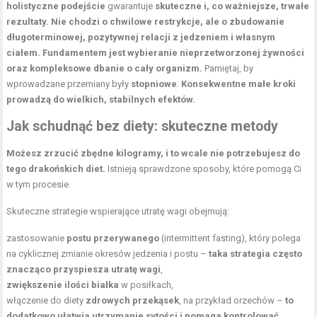
holistyczne podejście
gwarantuje
skuteczne i, co ważniejsze, trwałe
rezultaty.
Nie chodzi o chwilowe restrykcje, ale o zbudowanie
długoterminowej, pozytywnej relacji z jedzeniem i własnym
ciałem.
Fundamentem jest wybieranie nieprzetworzonej żywności
oraz kompleksowe dbanie o cały organizm.
Pamiętaj, by
wprowadzane przemiany były
stopniowe
.
Konsekwentne małe kroki
prowadzą do wielkich, stabilnych efektów.
Jak schudnąć bez diety: skuteczne metody
Możesz zrzucić zbędne kilogramy, i to wcale nie potrzebujesz do
tego drakońskich diet.
Istnieją sprawdzone sposoby, które pomogą Ci
w tym procesie.
Skuteczne strategie wspierające utratę wagi obejmują:
zastosowanie
postu przerywanego
(intermittent fasting), który polega
na cyklicznej zmianie okresów jedzenia i postu –
taka strategia często
znacząco przyspiesza utratę wagi
,
zwiększenie ilości białka
w posiłkach,
włączenie do diety
zdrowych przekąsek
, na przykład orzechów –
to
dodatkowo ułatwia utrzymanie sytości i pomaga kontrolować