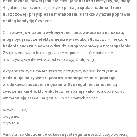
odchudzania, nawet jeśli nie stosujesz bardzo restrykcyjnej diety.
Regularne poruszanie się nie tylko pomaga
spalać nadmiar tkanki
tłuszczowej
i
przyspiesza metabolizm
, ale także wyraźnie
poprawia
ogólną kondycję fizyczną
.
Co ciekawe,
ćwiczenia wykonywane rano, zwłaszcza na czczo,
mogą być jeszcze efektywniejsze w redukcji tłuszczu – niektóre
badania sugerują nawet o dwudziestoprocentowy wzrost spalania.
Zwiększone wydatki energetyczne organizmu, które naturalnie
towarzyszą wysiłkowi, wprost wspierają utratę wagi.
Aktywny styl życia ma też szerszy, pozytywny wpływ:
korzystnie
oddziałuje na sylwetkę
,
poprawia samopoczucie
i
pomaga
zredukować uczucie zmęczenia
.
Szczególnie pomocne są
ćwiczenia kardio
, które
skutecznie spalają kalorie
, a dodatkowo
wzmacniają serce i mięśnie
. Do polecanych należą:
szybki marsz,
bieganie,
pływanie.
Pamiętaj, że
kluczem do sukcesu jest regularność
. Dlatego wybieraj