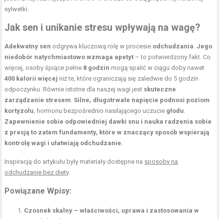
sylwetki.
Jak sen i unikanie stresu wpływają na wagę?
Adekwatny sen
odgrywa kluczową rolę w procesie
odchudzania
.
Jego
niedobór natychmiastowo wzmaga apetyt
– to potwierdzony fakt. Co
więcej, osoby śpiące pełne
8 godzin
mogą spalić w ciągu doby nawet
400 kalorii więcej
niż te, które ograniczają się zaledwie do 5 godzin
odpoczynku. Równie istotne dla naszej wagi jest
skuteczne
zarządzanie stresem
.
Silne, długotrwałe napięcie podnosi poziom
kortyzolu
, hormonu bezpośrednio nasilającego uczucie
głodu
.
Zapewnienie sobie odpowiedniej dawki snu i nauka radzenia sobie
z presją to zatem fundamenty, które w znaczący sposób wspierają
kontrolę wagi i ułatwiają odchudzanie.
Inspiracją do artykułu były materiały dostępne na
sposoby na
odchudzanie bez diety
.
Powiązane Wpisy:
Czosnek skalny – właściwości, uprawa i zastosowania w