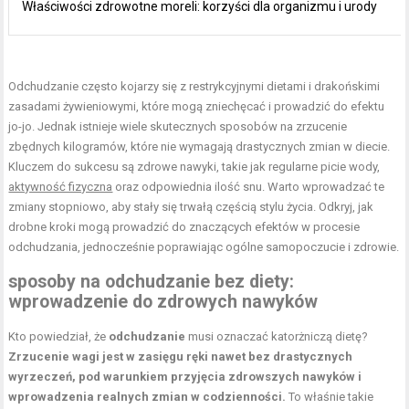
Właściwości zdrowotne moreli: korzyści dla organizmu i urody
Odchudzanie często kojarzy się z restrykcyjnymi dietami i drakońskimi
zasadami żywieniowymi, które mogą zniechęcać i prowadzić do efektu
jo-jo. Jednak istnieje wiele skutecznych sposobów na zrzucenie
zbędnych kilogramów, które nie wymagają drastycznych zmian w diecie.
Kluczem do sukcesu są zdrowe nawyki, takie jak regularne picie wody,
aktywność fizyczna
oraz odpowiednia ilość snu. Warto wprowadzać te
zmiany stopniowo, aby stały się trwałą częścią stylu życia. Odkryj, jak
drobne kroki mogą prowadzić do znaczących efektów w procesie
odchudzania, jednocześnie poprawiając ogólne samopoczucie i zdrowie.
sposoby na odchudzanie bez diety:
wprowadzenie do zdrowych nawyków
Kto powiedział, że
odchudzanie
musi oznaczać katorżniczą dietę?
Zrzucenie wagi jest w zasięgu ręki nawet bez drastycznych
wyrzeczeń, pod warunkiem przyjęcia zdrowszych nawyków i
wprowadzenia realnych zmian w codzienności.
To właśnie takie