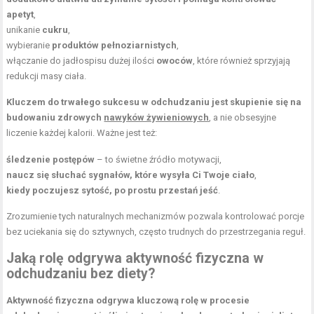
apetyt
,
unikanie
cukru
,
wybieranie
produktów pełnoziarnistych
,
włączanie do jadłospisu dużej ilości
owoców
, które również sprzyjają
redukcji masy ciała.
Kluczem do trwałego sukcesu w odchudzaniu jest skupienie się na
budowaniu zdrowych
nawyków żywieniowych
, a nie obsesyjne
liczenie każdej kalorii. Ważne jest też:
śledzenie postępów
– to świetne źródło motywacji,
naucz się słuchać sygnałów, które wysyła Ci Twoje ciało
,
kiedy poczujesz sytość, po prostu przestań jeść
.
Zrozumienie tych naturalnych mechanizmów pozwala kontrolować porcje
bez uciekania się do sztywnych, często trudnych do przestrzegania reguł.
Jaką rolę odgrywa aktywność fizyczna w
odchudzaniu bez diety?
Aktywność fizyczna odgrywa kluczową rolę w procesie