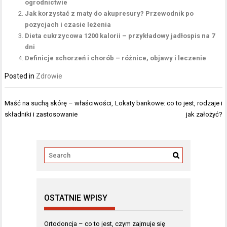
ogrodnictwie
Jak korzystać z maty do akupresury? Przewodnik po
pozycjach i czasie leżenia
Dieta cukrzycowa 1200 kalorii – przykładowy jadłospis na 7
dni
Definicje schorzeń i chorób – różnice, objawy i leczenie
Posted in
Zdrowie
Nawigacja
Maść na suchą skórę – właściwości,
Lokaty bankowe: co to jest, rodzaje i
wpisu
składniki i zastosowanie
jak założyć?
OSTATNIE WPISY
Ortodoncja – co to jest, czym zajmuje się