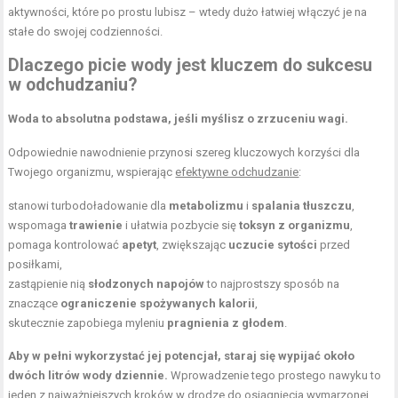
aktywności, które po prostu lubisz – wtedy dużo łatwiej włączyć je na
stałe do swojej codzienności.
Dlaczego picie wody jest kluczem do sukcesu
w odchudzaniu?
Woda to absolutna podstawa, jeśli myślisz o zrzuceniu wagi.
Odpowiednie nawodnienie przynosi szereg kluczowych korzyści dla
Twojego organizmu, wspierając
efektywne odchudzanie
:
stanowi turbodoładowanie dla
metabolizmu
i
spalania tłuszczu
,
wspomaga
trawienie
i ułatwia pozbycie się
toksyn z organizmu
,
pomaga kontrolować
apetyt
, zwiększając
uczucie sytości
przed
posiłkami,
zastąpienie nią
słodzonych napojów
to najprostszy sposób na
znaczące
ograniczenie spożywanych kalorii
,
skutecznie zapobiega myleniu
pragnienia z głodem
.
Aby w pełni wykorzystać jej potencjał, staraj się wypijać około
dwóch litrów wody dziennie.
Wprowadzenie tego prostego nawyku to
jeden z najważniejszych kroków w drodze do osiągnięcia wymarzonej