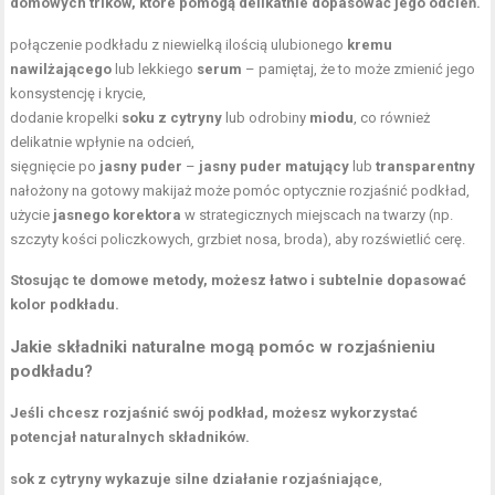
domowych trików, które pomogą delikatnie dopasować jego odcień.
połączenie podkładu z niewielką ilością ulubionego
kremu
nawilżającego
lub lekkiego
serum
– pamiętaj, że to może zmienić jego
konsystencję i krycie,
dodanie kropelki
soku z cytryny
lub odrobiny
miodu
, co również
delikatnie wpłynie na odcień,
sięgnięcie po
jasny puder
–
jasny puder matujący
lub
transparentny
nałożony na gotowy makijaż może pomóc optycznie rozjaśnić podkład,
użycie
jasnego
korektora
w strategicznych miejscach na twarzy (np.
szczyty kości policzkowych, grzbiet nosa, broda), aby rozświetlić cerę.
Stosując te domowe metody, możesz łatwo i subtelnie dopasować
kolor podkładu.
Jakie składniki naturalne mogą pomóc w rozjaśnieniu
podkładu?
Jeśli chcesz rozjaśnić swój podkład, możesz wykorzystać
potencjał naturalnych składników.
sok z cytryny wykazuje silne działanie rozjaśniające
,