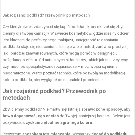
Jak rozjaśnić podkład
? Przewodnik po metodach
Czy kiedykolwiek zdarzyło ci się kupić podkład, który okazał się zbyt
ciemny dla twojej karnacji? W świecie kosmetyków, gdzie idealny odcień
jest kluczem do perfekcyjnego makijażu, umiejętność rozjaśniania
podkładu staje się nieoceniona. Istnieje wiele metod, zarówno prostych,
jak i bardziej zaawansowanych, które mogą pomóc w osiągnięciu
pożądanego efektu. Od naturalnych składników, takich jak sok z cytryny
czy miód, po specjalistyczne rozjaśniacze – możliwości są niemal
nieograniczone. Warto poznać techniki, które pozwolą na modyfikację
koloru podkładu, aby wyglądał on naturalnie i promiennie.
Jak rozjaśnić podkład? Przewodnik po
metodach
Zbyt ciemny podkład? Nie martw się! Istnieją
sprawdzone sposoby
, aby
łatwo dopasować jego odcień
do Twojej jaśniejszej karnacji. Celem jest
oczywiście
uzyskanie idealnie zgranego koloru
.
Pierwszym
sposobem
jest
mieszanie
. Wystarczy
dodać do podkładu