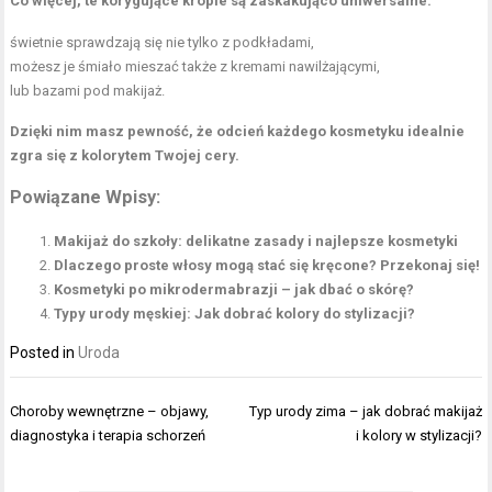
Co więcej, te korygujące krople są zaskakująco uniwersalne.
świetnie sprawdzają się nie tylko z podkładami,
możesz je śmiało mieszać także z kremami nawilżającymi,
lub bazami pod makijaż.
Dzięki nim masz pewność, że odcień każdego kosmetyku idealnie
zgra się z kolorytem Twojej cery.
Powiązane Wpisy:
Makijaż do szkoły: delikatne zasady i najlepsze kosmetyki
Dlaczego proste włosy mogą stać się kręcone? Przekonaj się!
Kosmetyki po mikrodermabrazji – jak dbać o skórę?
Typy urody męskiej: Jak dobrać kolory do stylizacji?
Posted in
Uroda
Nawigacja
Choroby wewnętrzne – objawy,
Typ urody zima – jak dobrać makijaż
wpisu
diagnostyka i terapia schorzeń
i kolory w stylizacji?