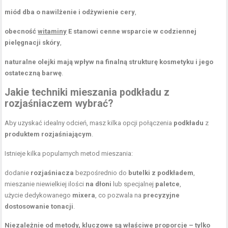
miód dba o nawilżenie i odżywienie cery
,
obecność
witaminy
E stanowi cenne wsparcie w codziennej
pielęgnacji skóry
,
naturalne olejki mają wpływ na finalną strukturę kosmetyku i jego
ostateczną barwę
.
Jakie techniki mieszania podkładu z
rozjaśniaczem wybrać?
Aby uzyskać idealny odcień, masz kilka opcji połączenia
podkładu
z
produktem rozjaśniającym
.
Istnieje kilka popularnych metod mieszania:
dodanie
rozjaśniacza
bezpośrednio do
butelki z podkładem
,
mieszanie niewielkiej ilości
na dłoni
lub specjalnej
paletce
,
użycie dedykowanego
mixera
, co pozwala na
precyzyjne
dostosowanie tonacji
.
Niezależnie od metody, kluczowe są właściwe proporcje – tylko