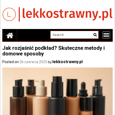
Skip
to
content
Jak rozjaśnić podkład? Skuteczne metody i
domowe sposoby
lekkostrawny.pl
Posted on
26 czerwca 2025
by