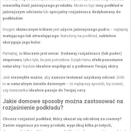
niewielką ilość jaśniejszego produktu
. Może to być
inny podkład w
jaśniejszym odcieniu
lub
specjalny rozjaśniacz dedykowany do
podkładów
.
Drugim
skutecznym trikiem
jest
użycie jaśniejszego pudru
– najlepiej
matującego lub utrwalającego
. Nałożony na podkład,
subtelnie
skoryguje jego kolor
.
Pamiętaj, że
kluczem jest umiar
.
Dodawaj rozjaśniacz (lub puder)
stopniowo
, tylko tyle, ile jest potrzebne. Dzięki temu
efekt pozostanie
naturalny
i będzie
idealnie współgrać z podtonem Twojej skóry
.
Jest
niezwykle ważne
, aby
zawsze testować uzyskany odcień
. Zrób
to
w naturalnym świetle dziennym
– to najlepszy sposób, by ocenić,
czy mieszanka
idealnie pasuje do Twojej cery
.
Jakie domowe sposoby można zastosować na
rozjaśnienie podkładu?
Chcesz rozjaśnić podkład, który okazał się odrobinę za ciemny?
Zanim sięgniesz po nowy produkt, wypróbuj kilka prostych,