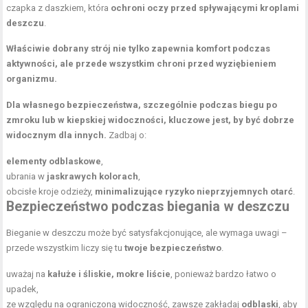
czapka z daszkiem, która
ochroni oczy przed spływającymi kroplami
deszczu
.
Właściwie dobrany strój nie tylko zapewnia komfort podczas
aktywności, ale przede wszystkim chroni przed wyziębieniem
organizmu.
Dla własnego bezpieczeństwa, szczególnie podczas biegu po
zmroku lub w kiepskiej widoczności, kluczowe jest, by być dobrze
widocznym dla innych.
Zadbaj o:
elementy odblaskowe
,
ubrania w
jaskrawych kolorach
,
obcisłe kroje odzieży,
minimalizujące ryzyko nieprzyjemnych otarć
.
Bezpieczeństwo podczas biegania
w deszczu
Bieganie w deszczu może być satysfakcjonujące, ale wymaga uwagi –
przede wszystkim liczy się tu
twoje bezpieczeństwo
.
uważaj na
kałuże i śliskie, mokre liście
, ponieważ bardzo łatwo o
upadek,
ze względu na ograniczoną widoczność, zawsze zakładaj
odblaski
, aby