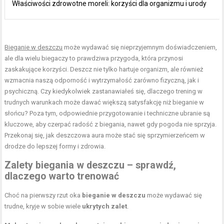
Właściwości zdrowotne moreli: korzyści dla organizmu i urody
Bieganie w deszczu
może wydawać się nieprzyjemnym doświadczeniem,
ale dla wielu biegaczy to prawdziwa przygoda, która przynosi
zaskakujące korzyści. Deszcz nie tylko hartuje organizm, ale również
wzmacnia naszą odporność i wytrzymałość zarówno fizyczną, jak i
psychiczną. Czy kiedykolwiek zastanawiałeś się, dlaczego trening w
trudnych warunkach może dawać większą satysfakcję niż bieganie w
słońcu? Poza tym, odpowiednie przygotowanie i techniczne ubranie są
kluczowe, aby czerpać radość z biegania, nawet gdy pogoda nie sprzyja.
Przekonaj się, jak deszczowa aura może stać się sprzymierzeńcem w
drodze do lepszej formy i zdrowia.
Zalety biegania w deszczu – sprawdź,
dlaczego warto trenować
Choć na pierwszy rzut oka
bieganie w deszczu
może wydawać się
trudne, kryje w sobie wiele
ukrytych zalet
.