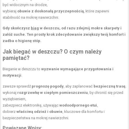
być widocznym na drodze,
wybieraj
obuwie z doskonałą przyczepnością
, które zapewni
stabilność na mokrej nawierzchni.
Gdy skończysz
bieg
w deszczu, od razu zdejmij mokre skarpety i
załóż suche. Ten prosty krok zdecydowanie zwiększy twój komfort i
zadba o higienę stóp.
Jak biegać w deszczu? O czym należy
pamiętać?
Bieganie w deszczu to
wyzwanie wymagające przygotowania i
motywacji
.
zawsze sprawdź
prognozę pogody
, aby zaplanować
bezpieczną trasę
,
wykonaj
rozgrzewkę w ciepłym pomieszczeniu
, by chronić się przed
wyziębieniem,
zabezpiecz elektronikę, używając
wodoodpornego etui
,
dobierz
właściwą odzież i obuwie
, kluczowe dla komfortu i
bezpieczeństwa na mokrej nawierzchni.
Powiązane Wpisy: