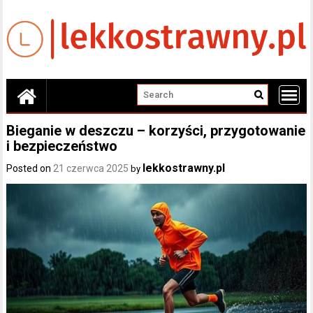
Skip
to
content
Bieganie w deszczu – korzyści, przygotowanie
i bezpieczeństwo
lekkostrawny.pl
Posted on
21 czerwca 2025
by