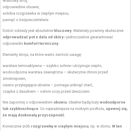
właściwy strój,
odpowiednie obuwie,
solidna rozgrzewka w ciepłym miejscu,
pamięć o bezpieczeństwie.
Dobór odzieży jest absolutnie
kluczowy
. Materiały powinny skutecznie
odprowadzać pot z dala od skóry
i jednocześnie gwarantować
odpowiedni
komfort termiczny
.
Elementy stroju, na które warto zwrócić uwagę:
warstwa termoaktywna – szybko schnie i utrzymuje ciepło,
wodoodporna warstwa zewnętrzna – skutecznie chroni przed
zmoknięciem,
ciasno przylegające ubranie – pomaga uniknąć otarć,
czapka z daszkiem – osłoni oczy przed deszczem.
Nie zapomnij o odpowiednim
obuwiu
. Idealne będą buty
wodoodporne
lub szybkoschnące
. Co najważniejsze na mokrym podłożu,
upewnij się,
że mają doskonałą przyczepność
.
Koniecznie zrób
rozgrzewkę w ciepłym miejscu
, np. w domu.
W ten