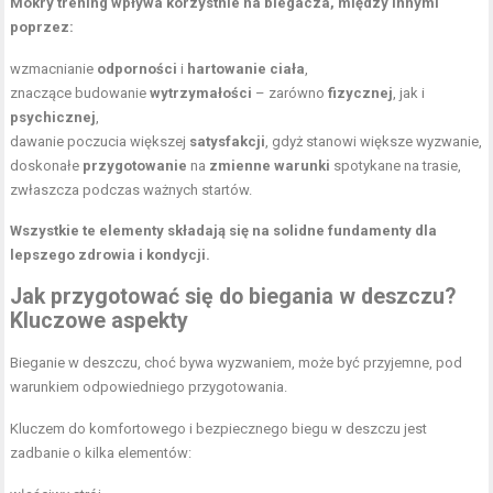
Mokry trening wpływa korzystnie na biegacza, między innymi
poprzez:
wzmacnianie
odporności
i
hartowanie ciała
,
znaczące budowanie
wytrzymałości
– zarówno
fizycznej
, jak i
psychicznej
,
dawanie poczucia większej
satysfakcji
, gdyż stanowi większe wyzwanie,
doskonałe
przygotowanie
na
zmienne warunki
spotykane na trasie,
zwłaszcza podczas ważnych startów.
Wszystkie te elementy składają się na solidne fundamenty dla
lepszego zdrowia i kondycji.
Jak przygotować się do biegania w deszczu?
Kluczowe aspekty
Bieganie w deszczu, choć bywa wyzwaniem, może być przyjemne, pod
warunkiem odpowiedniego przygotowania.
Kluczem do komfortowego i bezpiecznego biegu w deszczu jest
zadbanie o kilka elementów: