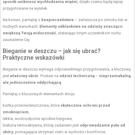
sposób unikniesz wychłodzenia mięśni
, dzięki czemu będą lepiej
przygotowane na wysiłek.
Na koniec, pamiętaj o
bezpieczeństwie
– zwłaszcza po zmroku lub w
trudnych warunkach.
Elementy odblaskowe na odzieży znacząco
zwiększą Twoją widoczność
, ułatwiając innym uczestnikom ruchu
zauważenie Cię.
Bieganie w deszczu – jak się ubrać?
Praktyczne wskazówki
Bieganie w deszczu wymaga odpowiedniego przygotowania, a kluczowy
jest
właściwy ubiór
. Postaw na
odzież techniczną
–
nieprzemakalną,
ale jednocześnie oddychającą
.
Pamiętaj o kluczowych elementach stroju:
kurtka przeciwdeszczowa, która
skutecznie ochroni przed
zmoknięciem
,
lekkie, wodoodporne spodnie biegowe,
bielizna termoaktywna, której zadaniem jest
odprowadzanie potu od
skóry
, pomagająca utrzymać ciało w suchości i komforcie,